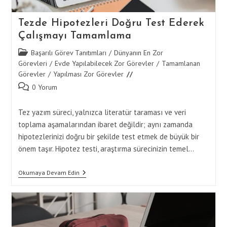
Tezde Hipotezleri Doğru Test Ederek
Çalışmayı Tamamlama
Post
Başarılı Görev Tanıtımları
/
Dünyanın En Zor
category:
Görevleri
/
Evde Yapılabilecek Zor Görevler
/
Tamamlanan
Görevler
/
Yapılması Zor Görevler
Post
0 Yorum
comments:
Tez yazım süreci, yalnızca literatür taraması ve veri
toplama aşamalarından ibaret değildir; aynı zamanda
hipotezlerinizi doğru bir şekilde test etmek de büyük bir
önem taşır. Hipotez testi, araştırma sürecinizin temel…
Tezde
Okumaya Devam Edin
Hipotezleri
Doğru
Test
Ederek
Çalışmayı
Tamamlama