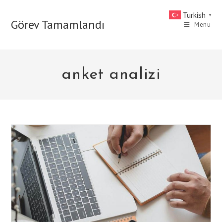
Skip
Turkish
▼
to
Görev Tamamlandı
Menu
content
anket analizi