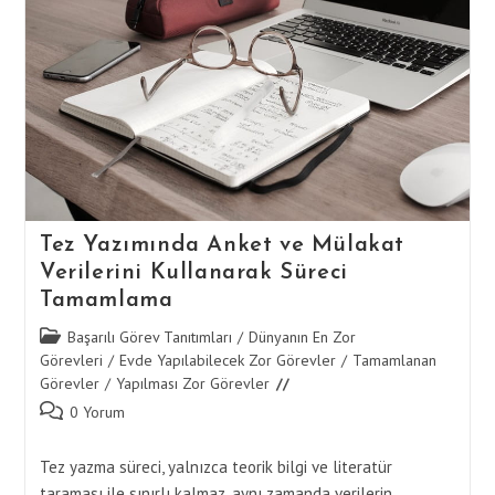
Tez Yazımında Anket ve Mülakat
Verilerini Kullanarak Süreci
Tamamlama
Post
Başarılı Görev Tanıtımları
/
Dünyanın En Zor
category:
Görevleri
/
Evde Yapılabilecek Zor Görevler
/
Tamamlanan
Görevler
/
Yapılması Zor Görevler
Post
0 Yorum
comments:
Tez yazma süreci, yalnızca teorik bilgi ve literatür
taraması ile sınırlı kalmaz, aynı zamanda verilerin