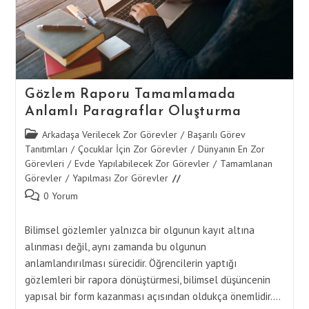
Gözlem Raporu Tamamlamada
Anlamlı Paragraflar Oluşturma
Post
Arkadaşa Verilecek Zor Görevler
/
Başarılı Görev
category:
Tanıtımları
/
Çocuklar İçin Zor Görevler
/
Dünyanın En Zor
Görevleri
/
Evde Yapılabilecek Zor Görevler
/
Tamamlanan
Görevler
/
Yapılması Zor Görevler
Post
0 Yorum
comments:
Bilimsel gözlemler yalnızca bir olgunun kayıt altına
alınması değil, aynı zamanda bu olgunun
anlamlandırılması sürecidir. Öğrencilerin yaptığı
gözlemleri bir rapora dönüştürmesi, bilimsel düşüncenin
yapısal bir form kazanması açısından oldukça önemlidir.…