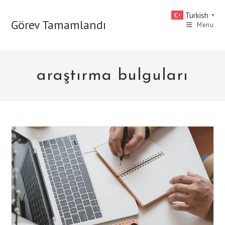
Skip
Turkish
▼
to
Görev Tamamlandı
Menu
content
araştırma bulguları