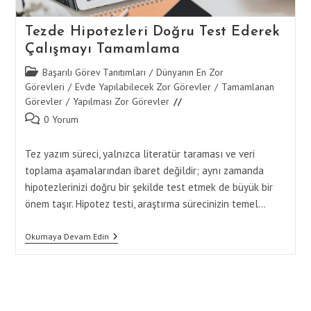
Tezde Hipotezleri Doğru Test Ederek
Çalışmayı Tamamlama
Post
Başarılı Görev Tanıtımları
/
Dünyanın En Zor
category:
Görevleri
/
Evde Yapılabilecek Zor Görevler
/
Tamamlanan
Görevler
/
Yapılması Zor Görevler
Post
0 Yorum
comments:
Tez yazım süreci, yalnızca literatür taraması ve veri
toplama aşamalarından ibaret değildir; aynı zamanda
hipotezlerinizi doğru bir şekilde test etmek de büyük bir
önem taşır. Hipotez testi, araştırma sürecinizin temel…
Tezde
Okumaya Devam Edin
Hipotezleri
Doğru
Test
Ederek
Çalışmayı
Tamamlama