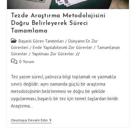
Tezde Araştırma Metodolojisini
Doğru Belirleyerek Süreci
Tamamlama
Post
Başarılı Görev Tanıtımları
/
Dünyanın En Zor
category:
Görevleri
/
Evde Yapılabilecek Zor Görevler
/
Tamamlanan
Görevler
/
Yapılması Zor Görevler
Post
0 Yorum
comments:
Tez yazım süreci, yalnızca bilgi toplamak ve yazmakla
sınırlı değildir; aynı zamanda güçlü bir araştırma
metodolojisinin belirlenmesi ve doğru bir şekilde
uygulanması, başarılı bir tez için temel taşlardan biridir.
Araştırma…
Tezde
Okumaya Devam Edin
Araştırma
Metodolojisini
Doğru