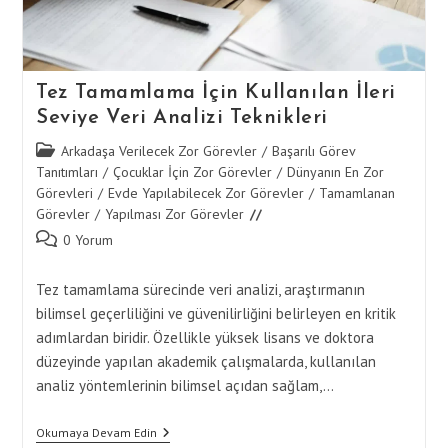
Tez Tamamlama İçin Kullanılan İleri
Seviye Veri Analizi Teknikleri
Post
Arkadaşa Verilecek Zor Görevler
/
Başarılı Görev
category:
Tanıtımları
/
Çocuklar İçin Zor Görevler
/
Dünyanın En Zor
Görevleri
/
Evde Yapılabilecek Zor Görevler
/
Tamamlanan
Görevler
/
Yapılması Zor Görevler
Post
0 Yorum
comments:
Tez tamamlama sürecinde veri analizi, araştırmanın
bilimsel geçerliliğini ve güvenilirliğini belirleyen en kritik
adımlardan biridir. Özellikle yüksek lisans ve doktora
düzeyinde yapılan akademik çalışmalarda, kullanılan
analiz yöntemlerinin bilimsel açıdan sağlam,…
Tez
Okumaya Devam Edin