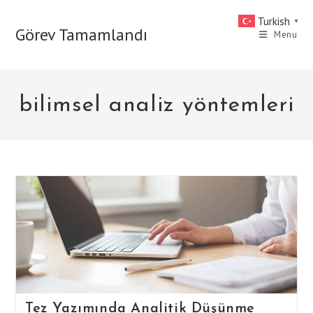
Skip
Turkish
▼
to
Görev Tamamlandı
Menu
content
bilimsel analiz yöntemleri
Tez Yazımında Analitik Düşünme