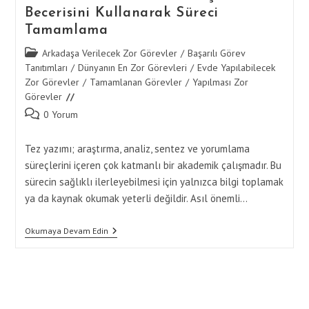
Becerisini Kullanarak Süreci
Tamamlama
Post
Arkadaşa Verilecek Zor Görevler
/
Başarılı Görev
category:
Tanıtımları
/
Dünyanın En Zor Görevleri
/
Evde Yapılabilecek
Zor Görevler
/
Tamamlanan Görevler
/
Yapılması Zor
Görevler
Post
0 Yorum
comments:
Tez yazımı; araştırma, analiz, sentez ve yorumlama
süreçlerini içeren çok katmanlı bir akademik çalışmadır. Bu
sürecin sağlıklı ilerleyebilmesi için yalnızca bilgi toplamak
ya da kaynak okumak yeterli değildir. Asıl önemli…
Tez
Okumaya Devam Edin
Yazımında
Analitik
Düşünme
Becerisini
Kullanarak
Süreci
Tamamlama