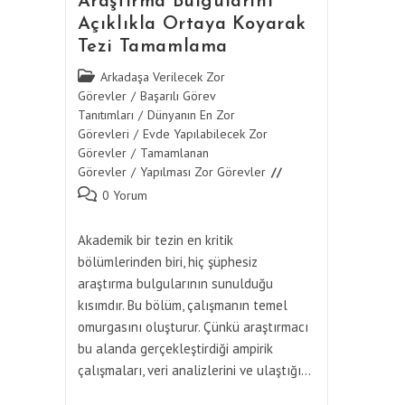
Araştırma Bulgularını
Açıklıkla Ortaya Koyarak
Tezi Tamamlama
Post
Arkadaşa Verilecek Zor
category:
Görevler
/
Başarılı Görev
Tanıtımları
/
Dünyanın En Zor
Görevleri
/
Evde Yapılabilecek Zor
Görevler
/
Tamamlanan
Görevler
/
Yapılması Zor Görevler
Post
0 Yorum
comments:
Akademik bir tezin en kritik
bölümlerinden biri, hiç şüphesiz
araştırma bulgularının sunulduğu
kısımdır. Bu bölüm, çalışmanın temel
omurgasını oluşturur. Çünkü araştırmacı
bu alanda gerçekleştirdiği ampirik
çalışmaları, veri analizlerini ve ulaştığı…