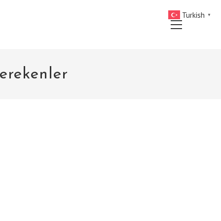
Turkish
▼
Main
Menu
erekenler