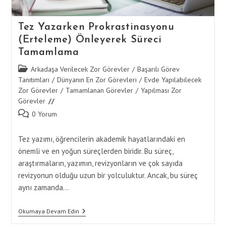
Tez Yazarken Prokrastinasyonu
(Erteleme) Önleyerek Süreci
Tamamlama
Post
Arkadaşa Verilecek Zor Görevler
/
Başarılı Görev
category:
Tanıtımları
/
Dünyanın En Zor Görevleri
/
Evde Yapılabilecek
Zor Görevler
/
Tamamlanan Görevler
/
Yapılması Zor
Görevler
Post
0 Yorum
comments:
Tez yazımı, öğrencilerin akademik hayatlarındaki en
önemli ve en yoğun süreçlerden biridir. Bu süreç,
araştırmaların, yazımın, revizyonların ve çok sayıda
revizyonun olduğu uzun bir yolculuktur. Ancak, bu süreç
aynı zamanda…
Tez
Okumaya Devam Edin
Yazarken