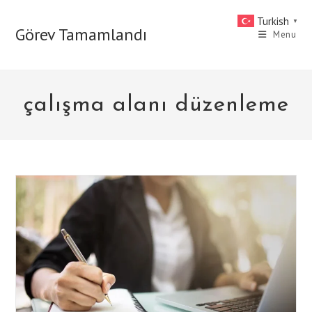
Skip
Turkish
▼
to
Görev Tamamlandı
Menu
content
çalışma alanı düzenleme