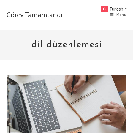
Skip
Turkish
▼
to
Görev Tamamlandı
Menu
content
dil düzenlemesi