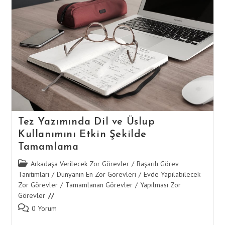
Ile
Süreci
Tamamlama
Tez Yazımında Dil ve Üslup
Kullanımını Etkin Şekilde
Tamamlama
Post
Arkadaşa Verilecek Zor Görevler
/
Başarılı Görev
category:
Tanıtımları
/
Dünyanın En Zor Görevleri
/
Evde Yapılabilecek
Zor Görevler
/
Tamamlanan Görevler
/
Yapılması Zor
Görevler
Post
0 Yorum
comments: