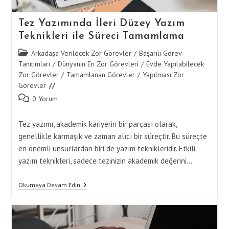
Tez Yazımında İleri Düzey Yazım
Teknikleri ile Süreci Tamamlama
Post
Arkadaşa Verilecek Zor Görevler
/
Başarılı Görev
category:
Tanıtımları
/
Dünyanın En Zor Görevleri
/
Evde Yapılabilecek
Zor Görevler
/
Tamamlanan Görevler
/
Yapılması Zor
Görevler
Post
0 Yorum
comments:
Tez yazımı, akademik kariyerin bir parçası olarak,
genellikle karmaşık ve zaman alıcı bir süreçtir. Bu süreçte
en önemli unsurlardan biri de yazım teknikleridir. Etkili
yazım teknikleri, sadece tezinizin akademik değerini…
Tez
Okumaya Devam Edin
Yazımında
İleri
Düzey
Yazım
Teknikleri