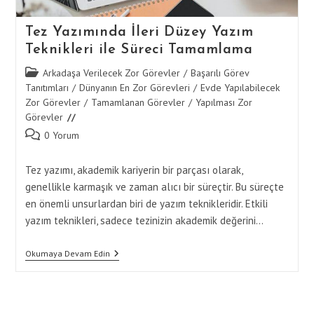
Tez Yazımında İleri Düzey Yazım
Teknikleri ile Süreci Tamamlama
Post
Arkadaşa Verilecek Zor Görevler
/
Başarılı Görev
category:
Tanıtımları
/
Dünyanın En Zor Görevleri
/
Evde Yapılabilecek
Zor Görevler
/
Tamamlanan Görevler
/
Yapılması Zor
Görevler
Post
0 Yorum
comments:
Tez yazımı, akademik kariyerin bir parçası olarak,
genellikle karmaşık ve zaman alıcı bir süreçtir. Bu süreçte
en önemli unsurlardan biri de yazım teknikleridir. Etkili
yazım teknikleri, sadece tezinizin akademik değerini…
Tez
Okumaya Devam Edin
Yazımında
İleri
Düzey
Yazım
Teknikleri