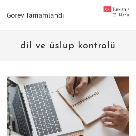
Skip
Turkish
▼
to
Görev Tamamlandı
Menu
content
dil ve üslup kontrolü