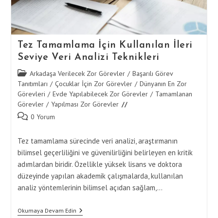
Tez Tamamlama İçin Kullanılan İleri
Seviye Veri Analizi Teknikleri
Post
Arkadaşa Verilecek Zor Görevler
/
Başarılı Görev
category:
Tanıtımları
/
Çocuklar İçin Zor Görevler
/
Dünyanın En Zor
Görevleri
/
Evde Yapılabilecek Zor Görevler
/
Tamamlanan
Görevler
/
Yapılması Zor Görevler
Post
0 Yorum
comments:
Tez tamamlama sürecinde veri analizi, araştırmanın
bilimsel geçerliliğini ve güvenilirliğini belirleyen en kritik
adımlardan biridir. Özellikle yüksek lisans ve doktora
düzeyinde yapılan akademik çalışmalarda, kullanılan
analiz yöntemlerinin bilimsel açıdan sağlam,…
Tez
Okumaya Devam Edin