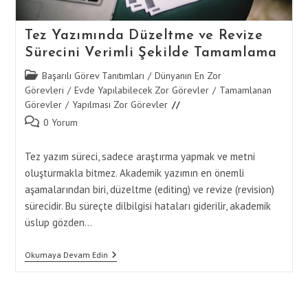
Tez Yazımında Düzeltme ve Revize
Sürecini Verimli Şekilde Tamamlama
Post
Başarılı Görev Tanıtımları
/
Dünyanın En Zor
category:
Görevleri
/
Evde Yapılabilecek Zor Görevler
/
Tamamlanan
Görevler
/
Yapılması Zor Görevler
Post
0 Yorum
comments:
Tez yazım süreci, sadece araştırma yapmak ve metni
oluşturmakla bitmez. Akademik yazımın en önemli
aşamalarından biri, düzeltme (editing) ve revize (revision)
sürecidir. Bu süreçte dilbilgisi hataları giderilir, akademik
üslup gözden…
Tez
Okumaya Devam Edin
Yazımında
Düzeltme
Ve
Revize