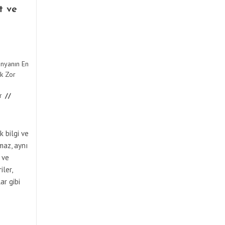
t ve
nyanın En
k Zor
r
k bilgi ve
lmaz, aynı
 ve
iler,
ar gibi