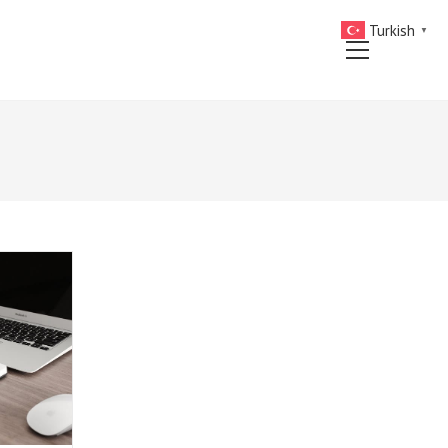
Turkish
▼
Main
Menu