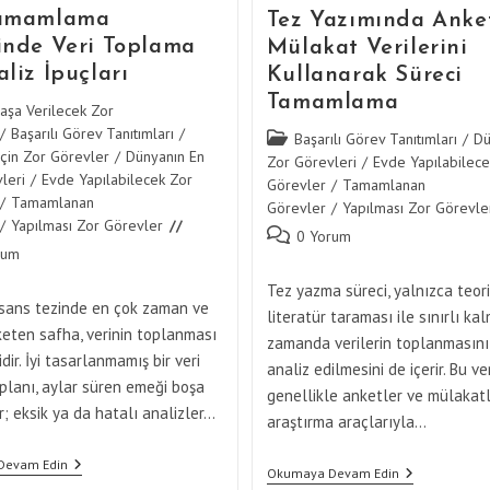
Tamamlama
Tez Yazımında Anke
inde Veri Toplama
Mülakat Verilerini
liz İpuçları
Kullanarak Süreci
Tamamlama
aşa Verilecek Zor
/
Başarılı Görev Tanıtımları
/
Post
Başarılı Görev Tanıtımları
/
Dü
İçin Zor Görevler
/
Dünyanın En
category:
Zor Görevleri
/
Evde Yapılabilece
leri
/
Evde Yapılabilecek Zor
Görevler
/
Tamamlanan
/
Tamamlanan
Görevler
/
Yapılması Zor Görevle
/
Yapılması Zor Görevler
Post
0 Yorum
rum
comments:
:
Tez yazma süreci, yalnızca teori
isans tezinde en çok zaman ve
literatür taraması ile sınırlı ka
keten safha, verinin toplanması
zamanda verilerin toplanmasını
dir. İyi tasarlanmamış bir veri
analiz edilmesini de içerir. Bu ver
planı, aylar süren emeği boşa
genellikle anketler ve mülakatl
ir; eksik ya da hatalı analizler…
araştırma araçlarıyla…
Tez
Devam Edin
Tez
Okumaya Devam Edin
Tamamlama