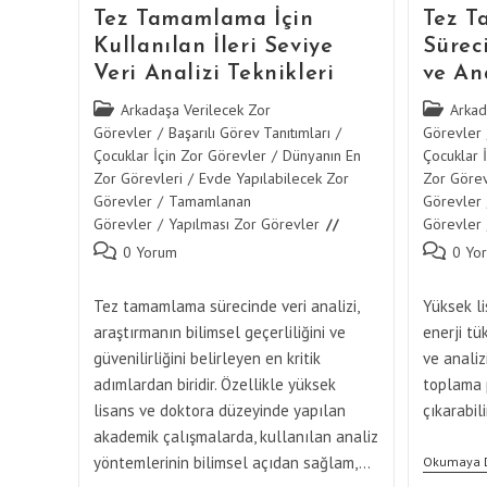
Tez Tamamlama İçin
Tez 
Kullanılan İleri Seviye
Sürec
Veri Analizi Teknikleri
ve Ana
Post
Post
Arkadaşa Verilecek Zor
Arkad
category:
category:
Görevler
/
Başarılı Görev Tanıtımları
/
Görevler
Çocuklar İçin Zor Görevler
/
Dünyanın En
Çocuklar 
Zor Görevleri
/
Evde Yapılabilecek Zor
Zor Görev
Görevler
/
Tamamlanan
Görevler
Görevler
/
Yapılması Zor Görevler
Görevler
Post
Post
0 Yorum
0 Yo
comments:
comments
Tez tamamlama sürecinde veri analizi,
Yüksek l
araştırmanın bilimsel geçerliliğini ve
enerji tü
güvenilirliğini belirleyen en kritik
ve analizi
adımlardan biridir. Özellikle yüksek
toplama 
lisans ve doktora düzeyinde yapılan
çıkarabil
akademik çalışmalarda, kullanılan analiz
yöntemlerinin bilimsel açıdan sağlam,…
Okumaya 