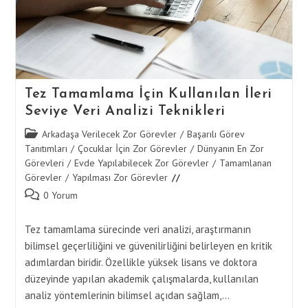
Tez Tamamlama İçin Kullanılan İleri
Seviye Veri Analizi Teknikleri
Post
Arkadaşa Verilecek Zor Görevler
/
Başarılı Görev
category:
Tanıtımları
/
Çocuklar İçin Zor Görevler
/
Dünyanın En Zor
Görevleri
/
Evde Yapılabilecek Zor Görevler
/
Tamamlanan
Görevler
/
Yapılması Zor Görevler
Post
0 Yorum
comments:
Tez tamamlama sürecinde veri analizi, araştırmanın
bilimsel geçerliliğini ve güvenilirliğini belirleyen en kritik
adımlardan biridir. Özellikle yüksek lisans ve doktora
düzeyinde yapılan akademik çalışmalarda, kullanılan
analiz yöntemlerinin bilimsel açıdan sağlam,…