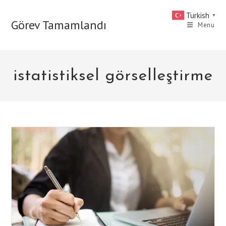
Skip
Turkish
▼
to
Görev Tamamlandı
Menu
content
istatistiksel görselleştirme