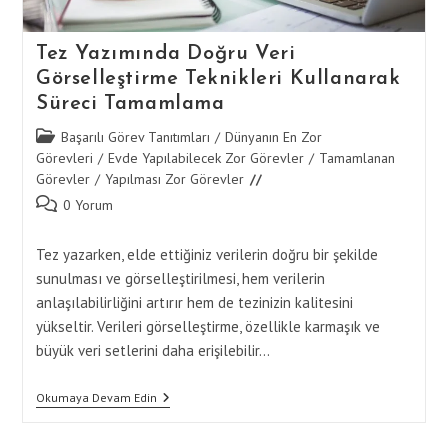
Tez Yazımında Doğru Veri
Görselleştirme Teknikleri Kullanarak
Süreci Tamamlama
Post
Başarılı Görev Tanıtımları
/
Dünyanın En Zor
category:
Görevleri
/
Evde Yapılabilecek Zor Görevler
/
Tamamlanan
Görevler
/
Yapılması Zor Görevler
Post
0 Yorum
comments:
Tez yazarken, elde ettiğiniz verilerin doğru bir şekilde
sunulması ve görselleştirilmesi, hem verilerin
anlaşılabilirliğini artırır hem de tezinizin kalitesini
yükseltir. Verileri görselleştirme, özellikle karmaşık ve
büyük veri setlerini daha erişilebilir…
Tez
Okumaya Devam Edin
Yazımında
Doğru
Veri