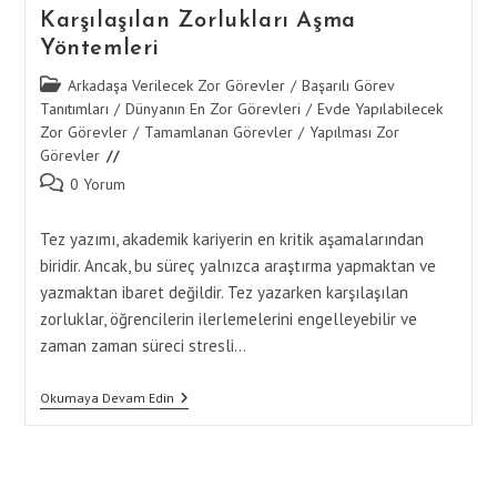
Karşılaşılan Zorlukları Aşma
Yöntemleri
Post
Arkadaşa Verilecek Zor Görevler
/
Başarılı Görev
category:
Tanıtımları
/
Dünyanın En Zor Görevleri
/
Evde Yapılabilecek
Zor Görevler
/
Tamamlanan Görevler
/
Yapılması Zor
Görevler
Post
0 Yorum
comments:
Tez yazımı, akademik kariyerin en kritik aşamalarından
biridir. Ancak, bu süreç yalnızca araştırma yapmaktan ve
yazmaktan ibaret değildir. Tez yazarken karşılaşılan
zorluklar, öğrencilerin ilerlemelerini engelleyebilir ve
zaman zaman süreci stresli…
Tez
Okumaya Devam Edin
Tamamlama
Sürecinde
Karşılaşılan
Zorlukları
Aşma