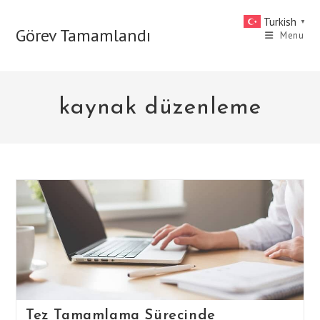
Skip
Turkish
▼
to
Görev Tamamlandı
Menu
content
kaynak düzenleme
Tez Tamamlama Sürecinde