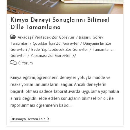
Kimya Deneyi Sonuçlarını Bilimsel
Dille Tamamlama
Post
Arkadaşa Verilecek Zor Görevler
/
Başarılı Görev
category:
Tanıtımları
/
Çocuklar İçin Zor Görevler
/
Dünyanın En Zor
Görevleri
/
Evde Yapılabilecek Zor Görevler
/
Tamamlanan
Görevler
/
Yapılması Zor Görevler
Post
0 Yorum
comments:
Kimya eğitimi, öğrencilerin deneyler yoluyla madde ve
reaksiyonları anlamalarını sağlar. Ancak deneylerin
başarılı olması sadece laboratuvarda uygulama yapmakla
sınırlı değildir; elde edilen sonuçların bilimsel bir dil ile
raporlanması öğrenmenin kalıcı…
Kimya
Okumaya Devam Edin
Deneyi
Sonuçlarını