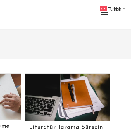
Turkish
▼
Main
Menu
leme
Literatür Tarama Sürecini