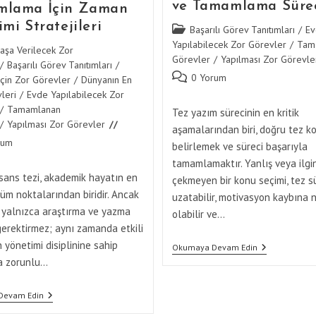
ve Tamamlama Süre
mlama İçin Zaman
mi Stratejileri
Post
Başarılı Görev Tanıtımları
/
Ev
category:
Yapılabilecek Zor Görevler
/
Tam
aşa Verilecek Zor
Görevler
/
Yapılması Zor Görevle
/
Başarılı Görev Tanıtımları
/
Post
0 Yorum
İçin Zor Görevler
/
Dünyanın En
comments:
leri
/
Evde Yapılabilecek Zor
/
Tamamlanan
Tez yazım sürecinin en kritik
/
Yapılması Zor Görevler
aşamalarından biri, doğru tez 
rum
belirlemek ve süreci başarıyla
:
tamamlamaktır. Yanlış veya ilgin
sans tezi, akademik hayatın en
çekmeyen bir konu seçimi, tez sü
nüm noktalarından biridir. Ancak
uzatabilir, motivasyon kaybına 
 yalnızca araştırma ve yazma
olabilir ve…
gerektirmez; aynı zamanda etkili
 yönetimi disiplinine sahip
Tez
Okumaya Devam Edin
Konusunu
a zorunlu…
Belirleme
Ve
Tamamlama
Yüksek
Devam Edin
Süreci
Lisans