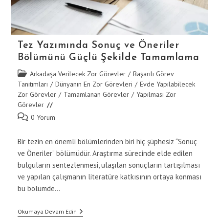
Tez Yazımında Sonuç ve Öneriler
Bölümünü Güçlü Şekilde Tamamlama
Post
Arkadaşa Verilecek Zor Görevler
/
Başarılı Görev
category:
Tanıtımları
/
Dünyanın En Zor Görevleri
/
Evde Yapılabilecek
Zor Görevler
/
Tamamlanan Görevler
/
Yapılması Zor
Görevler
Post
0 Yorum
comments:
Bir tezin en önemli bölümlerinden biri hiç şüphesiz “Sonuç
ve Öneriler” bölümüdür. Araştırma sürecinde elde edilen
bulguların sentezlenmesi, ulaşılan sonuçların tartışılması
ve yapılan çalışmanın literatüre katkısının ortaya konması
bu bölümde…
Tez
Okumaya Devam Edin