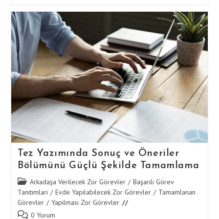
Yazımında
Sonuç
Ve
Öneriler
Bölümünü
Güçlü
Şekilde
Tamamlama
Tez Yazımında Sonuç ve Öneriler
Bölümünü Güçlü Şekilde Tamamlama
Post
Arkadaşa Verilecek Zor Görevler
/
Başarılı Görev
category:
Tanıtımları
/
Evde Yapılabilecek Zor Görevler
/
Tamamlanan
Görevler
/
Yapılması Zor Görevler
Post
0 Yorum