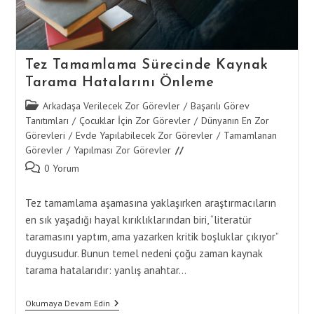
Tez Tamamlama Sürecinde Kaynak
Tarama Hatalarını Önleme
Post
Arkadaşa Verilecek Zor Görevler
/
Başarılı Görev
category:
Tanıtımları
/
Çocuklar İçin Zor Görevler
/
Dünyanın En Zor
Görevleri
/
Evde Yapılabilecek Zor Görevler
/
Tamamlanan
Görevler
/
Yapılması Zor Görevler
Post
0 Yorum
comments:
Tez tamamlama aşamasına yaklaşırken araştırmacıların
en sık yaşadığı hayal kırıklıklarından biri, “literatür
taramasını yaptım, ama yazarken kritik boşluklar çıkıyor”
duygusudur. Bunun temel nedeni çoğu zaman kaynak
tarama hatalarıdır: yanlış anahtar…
Tez
Okumaya Devam Edin