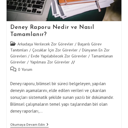
Deney Raporu Nedir ve Nasıl
Tamamlanır?
Post
Arkadaşa Verilecek Zor Görevler
/
Başarılı Görev
category:
Tanıtımları
/
Çocuklar İçin Zor Görevler
/
Dünyanın En Zor
Görevleri
/
Evde Yapılabilecek Zor Görevler
/
Tamamlanan
Görevler
/
Yapılması Zor Görevler
Post
0 Yorum
comments:
Deney raporu, bilimsel bir süreci belgeleyen, yapılan
deneyin aşamalarını, elde edilen verileri ve çıkarılan
sonuçları sistematik şekilde sunan yazılı bir dokümandır.
Bilimsel çalışmaların temel yapı taşlarından biri olan
deney raporları,…
Deney
Okumaya Devam Edin