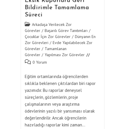
Eksik Raporlara Geri
Bildirimle Tamamlama
Süreci
Post
Arkadaşa Verilecek Zor
category:
Görevler
/
Başarılı Görev Tanıtımları
/
Çocuklar İçin Zor Görevler
/
Dünyanın En
Zor Görevleri
/
Evde Yapılabilecek Zor
Görevler
/
Tamamlanan
Görevler
/
Yapılması Zor Görevler
Post
0 Yorum
comments:
Eğitim ortamlarında öğrencilerden
sıklıkla beklenen çıktılardan biri rapor
yazımıdır. Bu raporlar deneysel
süreçlerin, gözlemlerin, proje
çalışmalarının veya araştırma
ödevlerinin yazılı bir yansıması olarak
değerlendirilir. Ancak öğrencilerin
hazırladığı raporlar kimi zaman…