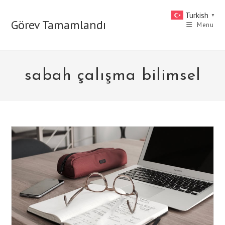
Skip
Turkish
▼
to
Görev Tamamlandı
Menu
content
sabah çalışma bilimsel