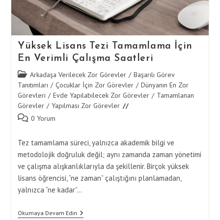
Yüksek Lisans Tezi Tamamlama İçin
En Verimli Çalışma Saatleri
Post
Arkadaşa Verilecek Zor Görevler
/
Başarılı Görev
category:
Tanıtımları
/
Çocuklar İçin Zor Görevler
/
Dünyanın En Zor
Görevleri
/
Evde Yapılabilecek Zor Görevler
/
Tamamlanan
Görevler
/
Yapılması Zor Görevler
Post
0 Yorum
comments:
Tez tamamlama süreci, yalnızca akademik bilgi ve
metodolojik doğruluk değil; aynı zamanda zaman yönetimi
ve çalışma alışkanlıklarıyla da şekillenir. Birçok yüksek
lisans öğrencisi, “ne zaman” çalıştığını planlamadan,
yalnızca “ne kadar”…
Yüksek
Okumaya Devam Edin