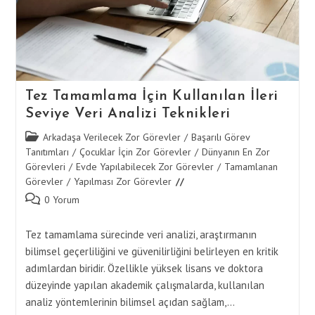
Tez Tamamlama İçin Kullanılan İleri
Seviye Veri Analizi Teknikleri
Post
Arkadaşa Verilecek Zor Görevler
/
Başarılı Görev
category:
Tanıtımları
/
Çocuklar İçin Zor Görevler
/
Dünyanın En Zor
Görevleri
/
Evde Yapılabilecek Zor Görevler
/
Tamamlanan
Görevler
/
Yapılması Zor Görevler
Post
0 Yorum
comments:
Tez tamamlama sürecinde veri analizi, araştırmanın
bilimsel geçerliliğini ve güvenilirliğini belirleyen en kritik
adımlardan biridir. Özellikle yüksek lisans ve doktora
düzeyinde yapılan akademik çalışmalarda, kullanılan
analiz yöntemlerinin bilimsel açıdan sağlam,…