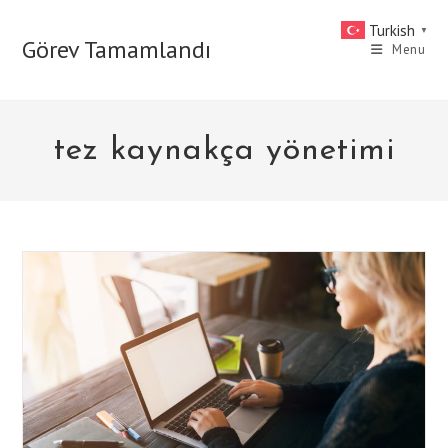
Skip
Turkish
▼
to
Görev Tamamlandı
Menu
content
tez kaynakça yönetimi