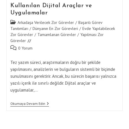
Kullanılan Dijital Araçlar ve
Uygulamalar
Post
Arkadaşa Verilecek Zor Görevler
/
Başarılı Görev
category:
Tanıtımları
/
Dünyanın En Zor Görevleri
/
Evde Yapılabilecek
Zor Görevler
/
Tamamlanan Görevler
/
Yapılması Zor
Görevler
Post
0 Yorum
comments:
Tez yazım süreci, araştırmaların doğru bir şekilde
yapılmasını, analizlerin ve bulguların sistemli bir biçimde
sunulmasını gerektirir. Ancak, bu sürecin başarısı yalnızca
yazılı içerik ile sınırlı değildir. Dijital araçlar ve
uygulamalar,…
Tez
Okumaya Devam Edin
Tamamlama
Sürecinde
Kullanılan
Dijital
Araçlar