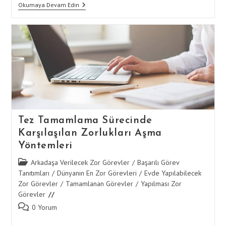
Tez
Okumaya Devam Edin
Yazımında
En
Etkili
Okuma
Ve
Anlama
Teknikleri
Ile
Süreci
Tamamlama
Tez Tamamlama Sürecinde
Karşılaşılan Zorlukları Aşma
Yöntemleri
Post
Arkadaşa Verilecek Zor Görevler
/
Başarılı Görev
category:
Tanıtımları
/
Dünyanın En Zor Görevleri
/
Evde Yapılabilecek
Zor Görevler
/
Tamamlanan Görevler
/
Yapılması Zor
Görevler
Post
0 Yorum
comments: