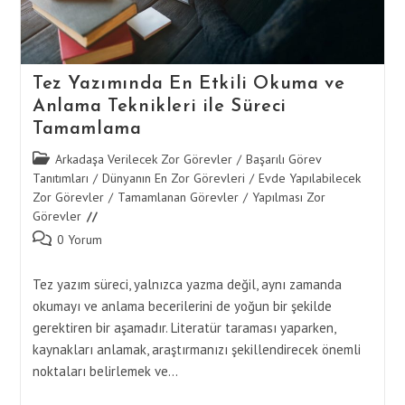
Tez Yazımında En Etkili Okuma ve
Anlama Teknikleri ile Süreci
Tamamlama
Post
Arkadaşa Verilecek Zor Görevler
/
Başarılı Görev
category:
Tanıtımları
/
Dünyanın En Zor Görevleri
/
Evde Yapılabilecek
Zor Görevler
/
Tamamlanan Görevler
/
Yapılması Zor
Görevler
Post
0 Yorum
comments:
Tez yazım süreci, yalnızca yazma değil, aynı zamanda
okumayı ve anlama becerilerini de yoğun bir şekilde
gerektiren bir aşamadır. Literatür taraması yaparken,
kaynakları anlamak, araştırmanızı şekillendirecek önemli
noktaları belirlemek ve…