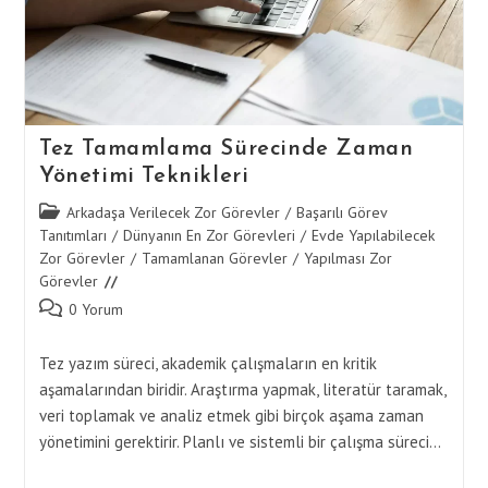
Tez Tamamlama Sürecinde Zaman
Yönetimi Teknikleri
Post
Arkadaşa Verilecek Zor Görevler
/
Başarılı Görev
category:
Tanıtımları
/
Dünyanın En Zor Görevleri
/
Evde Yapılabilecek
Zor Görevler
/
Tamamlanan Görevler
/
Yapılması Zor
Görevler
Post
0 Yorum
comments:
Tez yazım süreci, akademik çalışmaların en kritik
aşamalarından biridir. Araştırma yapmak, literatür taramak,
veri toplamak ve analiz etmek gibi birçok aşama zaman
yönetimini gerektirir. Planlı ve sistemli bir çalışma süreci…