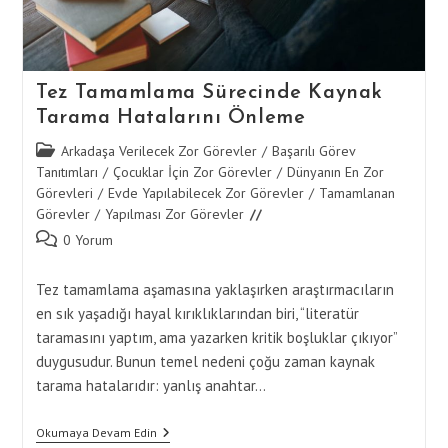
Tez Tamamlama Sürecinde Kaynak
Tarama Hatalarını Önleme
Post
Arkadaşa Verilecek Zor Görevler
/
Başarılı Görev
category:
Tanıtımları
/
Çocuklar İçin Zor Görevler
/
Dünyanın En Zor
Görevleri
/
Evde Yapılabilecek Zor Görevler
/
Tamamlanan
Görevler
/
Yapılması Zor Görevler
Post
0 Yorum
comments:
Tez tamamlama aşamasına yaklaşırken araştırmacıların
en sık yaşadığı hayal kırıklıklarından biri, “literatür
taramasını yaptım, ama yazarken kritik boşluklar çıkıyor”
duygusudur. Bunun temel nedeni çoğu zaman kaynak
tarama hatalarıdır: yanlış anahtar…
Tez
Okumaya Devam Edin