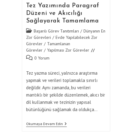
Tez Yazımında Paragraf
Düzeni ve Akıcılığı
Sağlayarak Tamamlama
Post
Başarılı Görev Tanıtımları
/
Dünyanın En
category:
Zor Görevleri
/
Evde Yapılabilecek Zor
Görevler
/
Tamamlanan
Görevler
/
Yapılması Zor Görevler
Post
0 Yorum
comments:
Tez yazma süreci, yalnızca araştırma
yapmak ve verileri toplamakla sınırlı
değildir. Aynı zamanda, bu verileri
mantıklı bir şekilde düzenlemek, akıcı bir
dil kullanmak ve tezinizin yapısal
bütünlüğünü sağlamak da oldukça…
Tez
Okumaya Devam Edin
Yazımında
Paragraf