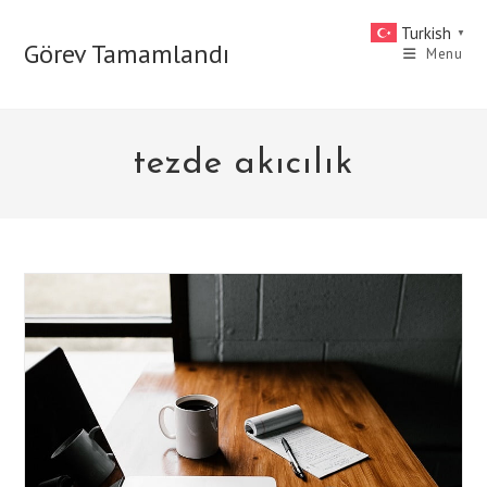
Skip
Turkish
▼
to
Görev Tamamlandı
Menu
content
tezde akıcılık