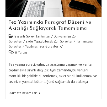
Tez Yazımında Paragraf Düzeni ve
Akıcılığı Sağlayarak Tamamlama
Post
Başarılı Görev Tanıtımları
/
Dünyanın En Zor
category:
Görevleri
/
Evde Yapılabilecek Zor Görevler
/
Tamamlanan
Görevler
/
Yapılması Zor Görevler
Post
0 Yorum
comments:
Tez yazma süreci, yalnızca araştırma yapmak ve verileri
toplamakla sınırlı değildir. Aynı zamanda, bu verileri
mantıklı bir şekilde düzenlemek, akıcı bir dil kullanmak ve
tezinizin yapısal bütünlüğünü sağlamak da oldukça…
Tez
Okumaya Devam Edin
Yazımında
Paragraf
Düzeni