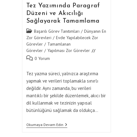
Tez Yazımında Paragraf
Düzeni ve Akıcılığı
Sağlayarak Tamamlama
Post
Başarılı Görev Tanıtımları
/
Dünyanın En
category:
Zor Görevleri
/
Evde Yapılabilecek Zor
Görevler
/
Tamamlanan
Görevler
/
Yapılması Zor Görevler
Post
0 Yorum
comments:
Tez yazma süreci, yalnızca araştırma
yapmak ve verileri toplamakla sınırlı
değildir. Aynı zamanda, bu verileri
mantıklı bir şekilde düzenlemek, akıcı bir
dil kullanmak ve tezinizin yapısal
bütünlüğünü sağlamak da oldukça…
Tez
Okumaya Devam Edin
Yazımında
Paragraf