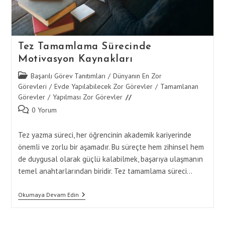
Tez Tamamlama Sürecinde
Motivasyon Kaynakları
Post
Başarılı Görev Tanıtımları
/
Dünyanın En Zor
category:
Görevleri
/
Evde Yapılabilecek Zor Görevler
/
Tamamlanan
Görevler
/
Yapılması Zor Görevler
Post
0 Yorum
comments:
Tez yazma süreci, her öğrencinin akademik kariyerinde
önemli ve zorlu bir aşamadır. Bu süreçte hem zihinsel hem
de duygusal olarak güçlü kalabilmek, başarıya ulaşmanın
temel anahtarlarından biridir. Tez tamamlama süreci…
Tez
Okumaya Devam Edin
Tamamlama
Sürecinde
Motivasyon