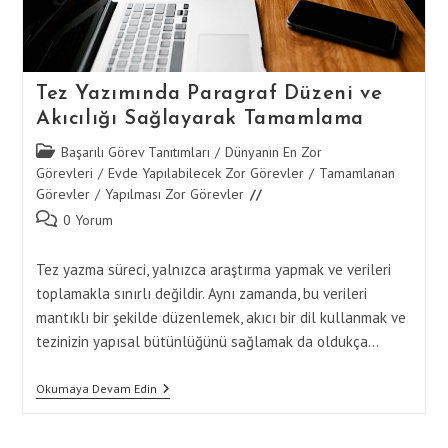
Tez Yazımında Paragraf Düzeni ve
Akıcılığı Sağlayarak Tamamlama
Post
Başarılı Görev Tanıtımları
/
Dünyanın En Zor
category:
Görevleri
/
Evde Yapılabilecek Zor Görevler
/
Tamamlanan
Görevler
/
Yapılması Zor Görevler
Post
0 Yorum
comments:
Tez yazma süreci, yalnızca araştırma yapmak ve verileri
toplamakla sınırlı değildir. Aynı zamanda, bu verileri
mantıklı bir şekilde düzenlemek, akıcı bir dil kullanmak ve
tezinizin yapısal bütünlüğünü sağlamak da oldukça…
Tez
Okumaya Devam Edin
Yazımında
Paragraf
Düzeni