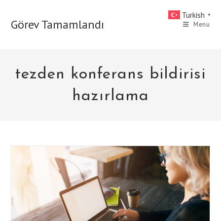
Skip
Turkish
▼
to
Görev Tamamlandı
Menu
content
tezden konferans bildirisi
hazırlama