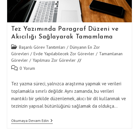
Tez Yazımında Paragraf Düzeni ve
Akıcılığı Sağlayarak Tamamlama
Post
Başarılı Görev Tanıtımları
/
Dünyanın En Zor
category:
Görevleri
/
Evde Yapılabilecek Zor Görevler
/
Tamamlanan
Görevler
/
Yapılması Zor Görevler
Post
0 Yorum
comments:
Tez yazma süreci, yalnızca araştırma yapmak ve verileri
toplamakla sınırlı değildir. Aynı zamanda, bu verileri
mantıklı bir şekilde düzenlemek, akıcı bir dil kullanmak ve
tezinizin yapısal bütünlüğünü sağlamak da oldukça…
Tez
Okumaya Devam Edin
Yazımında
Paragraf
Düzeni