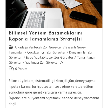
Bilimsel Yöntem Basamaklarını
Raporla Tamamlama Stratejisi
Post
Arkadaşa Verilecek Zor Görevler
/
Başarılı Görev
category:
Tanıtımları
/
Çocuklar İçin Zor Görevler
/
Dünyanın En Zor
Görevleri
/
Evde Yapılabilecek Zor Görevler
/
Tamamlanan
Görevler
/
Yapılması Zor Görevler
Post
0 Yorum
comments:
Bilimsel yöntem, sistematik gözlem, ölçüm, deney yapma,
hipotez kurma, bu hipotezleri test etme ve elde edilen
sonuçlara göre genel yargılara varma sürecidir.
Öğrencilere bu yöntemi öğretmek, sadece deney yapmakla
değil,…