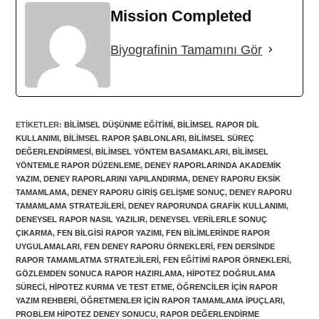
Mission Completed
Biyografinin Tamamını Gör
ETIKETLER
:
BILIMSEL DÜŞÜNME EĞITIMI
,
BILIMSEL RAPOR DIL
KULLANIMI
,
BILIMSEL RAPOR ŞABLONLARI
,
BILIMSEL SÜREÇ
DEĞERLENDIRMESI
,
BILIMSEL YÖNTEM BASAMAKLARI
,
BILIMSEL
YÖNTEMLE RAPOR DÜZENLEME
,
DENEY RAPORLARINDA AKADEMIK
YAZIM
,
DENEY RAPORLARINI YAPILANDIRMA
,
DENEY RAPORU EKSIK
TAMAMLAMA
,
DENEY RAPORU GIRIŞ GELIŞME SONUÇ
,
DENEY RAPORU
TAMAMLAMA STRATEJILERI
,
DENEY RAPORUNDA GRAFIK KULLANIMI
,
DENEYSEL RAPOR NASIL YAZILIR
,
DENEYSEL VERILERLE SONUÇ
ÇIKARMA
,
FEN BILGISI RAPOR YAZIMI
,
FEN BILIMLERINDE RAPOR
UYGULAMALARI
,
FEN DENEY RAPORU ÖRNEKLERI
,
FEN DERSINDE
RAPOR TAMAMLATMA STRATEJILERI
,
FEN EĞITIMI RAPOR ÖRNEKLERI
,
GÖZLEMDEN SONUCA RAPOR HAZIRLAMA
,
HIPOTEZ DOĞRULAMA
SÜRECI
,
HIPOTEZ KURMA VE TEST ETME
,
ÖĞRENCILER IÇIN RAPOR
YAZIM REHBERI
,
ÖĞRETMENLER IÇIN RAPOR TAMAMLAMA IPUÇLARI
,
PROBLEM HIPOTEZ DENEY SONUCU
,
RAPOR DEĞERLENDIRME