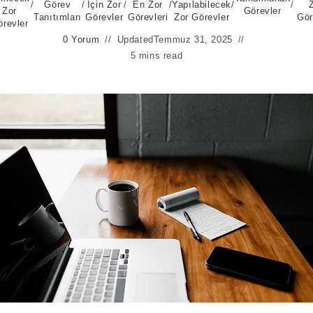
/
Görev
/
İçin Zor
/
En Zor
/
Yapılabilecek
/
/
Zor
Görevler
Tanıtımları
Görevler
Görevleri
Zor Görevler
Gör
örevler
0 Yorum
Updated
Temmuz 31, 2025
5 mins read