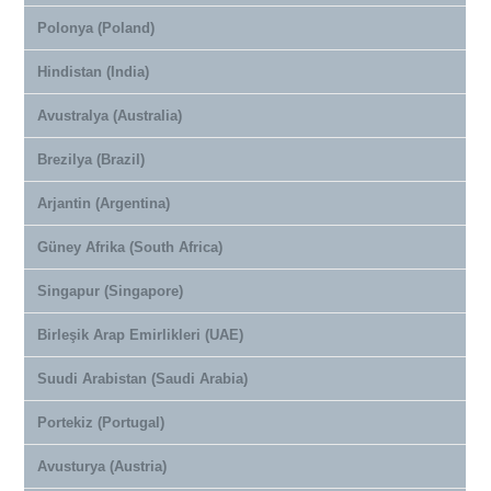
Polonya (Poland)
Hindistan (India)
Avustralya (Australia)
Brezilya (Brazil)
Arjantin (Argentina)
Güney Afrika (South Africa)
Singapur (Singapore)
Birleşik Arap Emirlikleri (UAE)
Suudi Arabistan (Saudi Arabia)
Portekiz (Portugal)
Avusturya (Austria)