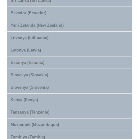
Sri Lanka (Sri Lanka)
Ekvador (Ecuador)
Yeni Zelanda (New Zealand)
Litvanya (Lithuania)
Letonya (Latvia)
Estonya (Estonia)
Slovakya (Slovakia)
Slovenya (Slovenia)
Kenya (Kenya)
Tanzanya (Tanzania)
Mozambik (Mozambique)
Zambiya (Zambia)