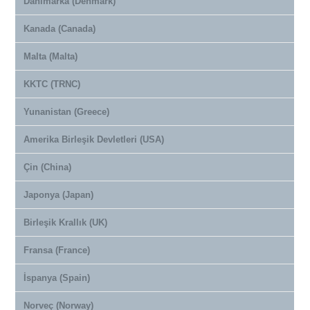
Danimarka (Denmark)
Kanada (Canada)
Malta (Malta)
KKTC (TRNC)
Yunanistan (Greece)
Amerika Birleşik Devletleri (USA)
Çin (China)
Japonya (Japan)
Birleşik Krallık (UK)
Fransa (France)
İspanya (Spain)
Norveç (Norway)