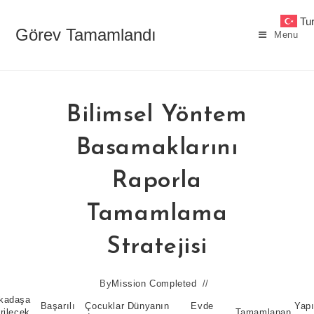
Skip
Tu
to
Görev Tamamlandı
Menu
content
Bilimsel Yöntem
Basamaklarını
Raporla
Tamamlama
Stratejisi
By
Mission Completed
kadaşa
Başarılı
Çocuklar
Dünyanın
Evde
Yap
rilecek
Tamamlanan