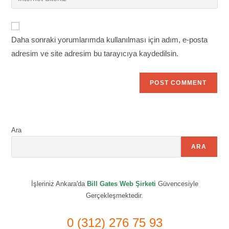
address
your
comment
to
website
comment
URL
Daha sonraki yorumlarımda kullanılması için adım, e-posta
(optional)
adresim ve site adresim bu tarayıcıya kaydedilsin.
Ara
ARA
İşleriniz Ankara'da
Bill Gates Web Şirketi
Güvencesiyle
Gerçekleşmektedir.
0 (312) 276 75 93