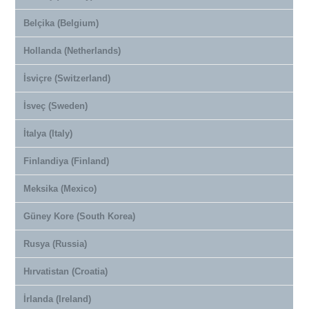
Belçika (Belgium)
Hollanda (Netherlands)
İsviçre (Switzerland)
İsveç (Sweden)
İtalya (Italy)
Finlandiya (Finland)
Meksika (Mexico)
Güney Kore (South Korea)
Rusya (Russia)
Hırvatistan (Croatia)
İrlanda (Ireland)