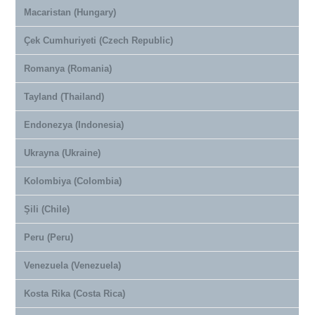
Macaristan (Hungary)
Çek Cumhuriyeti (Czech Republic)
Romanya (Romania)
Tayland (Thailand)
Endonezya (Indonesia)
Ukrayna (Ukraine)
Kolombiya (Colombia)
Şili (Chile)
Peru (Peru)
Venezuela (Venezuela)
Kosta Rika (Costa Rica)