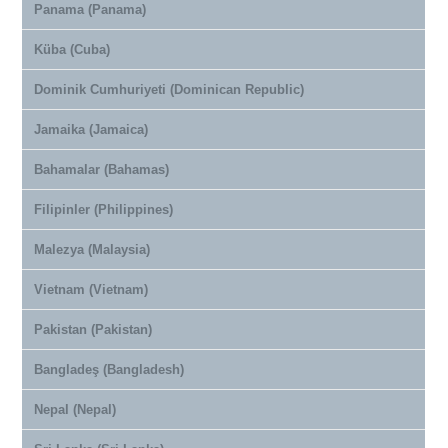
Panama (Panama)
Küba (Cuba)
Dominik Cumhuriyeti (Dominican Republic)
Jamaika (Jamaica)
Bahamalar (Bahamas)
Filipinler (Philippines)
Malezya (Malaysia)
Vietnam (Vietnam)
Pakistan (Pakistan)
Bangladeş (Bangladesh)
Nepal (Nepal)