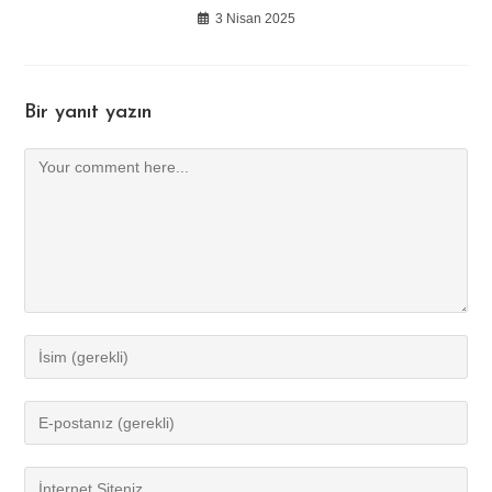
3 Nisan 2025
Bir yanıt yazın
Comment
Enter
your
name
Enter
or
your
username
email
Enter
to