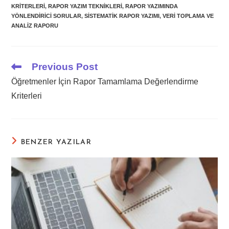
KRITERLERI
,
RAPOR YAZIM TEKNIKLERI
,
RAPOR YAZIMINDA
YÖNLENDIRICI SORULAR
,
SISTEMATIK RAPOR YAZIMI
,
VERI TOPLAMA VE
ANALIZ RAPORU
Previous Post
Read
more
Öğretmenler İçin Rapor Tamamlama Değerlendirme
articles
Kriterleri
BENZER YAZILAR