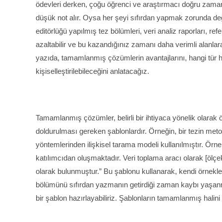
ödevleri derken, çoğu öğrenci ve araştırmacı doğru zaman 
düşük not alır. Oysa her şeyi sıfırdan yapmak zorunda değ
editörlüğü yapılmış tez bölümleri, veri analiz raporları, r
azaltabilir ve bu kazandığınız zamanı daha verimli alanlara
yazıda, tamamlanmış çözümlerin avantajlarını, hangi tür ha
kişiselleştirilebileceğini anlatacağız.
Tamamlanmış çözümler, belirli bir ihtiyaca yönelik olarak ön
doldurulması gereken şablonlardır. Örneğin, bir tezin meto
yöntemlerinden ilişkisel tarama modeli kullanılmıştır. Örne
katılımcıdan oluşmaktadır. Veri toplama aracı olarak [ölçek 
olarak bulunmuştur.” Bu şablonu kullanarak, kendi örnekle
bölümünü sıfırdan yazmanın getirdiği zaman kaybı yaşanm
bir şablon hazırlayabiliriz. Şablonların tamamlanmış halini