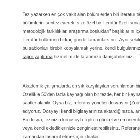
Tez yazarken en çok vakit alan bölümlerden biri literatür t
bölümlerini sentezleyerek, size özel bir literatür özeti sunabi
metodolojik farklılıklar, araştırma boşlukları” başlıklarını 
literatür bölümünü birkaç günde tamamlarsınız. Aynı şekild
bu şablonları birebir kopyalamak yerine, kendi bulguların
rapor yaptırma
hizmetimizle tarafımıza danışabilirsiniz.
Akademik çalışmalarda en sık karşılaşılan sorunlardan biri, 
Özellikle 50’den fazla kaynağı olan bir tezde, her bir kay
saatler alabilir. Oysa biz, referans yönetici dosyasını (Z
ediyoruz. Dosyayı kendi bilgisayarınıza aktardığınızda, ar
Bu dosya, tezinizin konusuyla ilgili en güncel ve en önemli
veya kendi eklediklerinizle zenginleştirebilirsiniz. Referan
zamandan tasarruf etmek için idealdir.