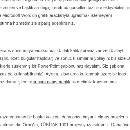
 verileri ve başlıkları değiştirerek bu görselleri tezinize ekleyebilirsini
ya Microsoft Word’ün grafik araçlarıyla uğraşmak istemeyen)
ptırma
hizmetimizle sipariş edebilirsiniz.
erans sunumu yapacaksınız; 10 dakikalık süreniz var ve 10 slayt
lık, özet, bulgular (tablolar) ve sonuç kısımlarını yollayın; biz size 1
grafiklerle süslenmiş bir PowerPoint şablonu hazırlayalım. Siz şablona
 da kullanabilirsiniz). Ayrıca, slaytlarda kullanmak üzere bir logo
hazırlama işlemini
sunum danışmanlık
hizmetimiz kapsamında
anmasının bir başka yolu da, daha önce başarılı olmuş projelerin
a çıkarılmasıdır. Örneğin, TÜBİTAK 1001 projesi yazacaksınız. Daha önc