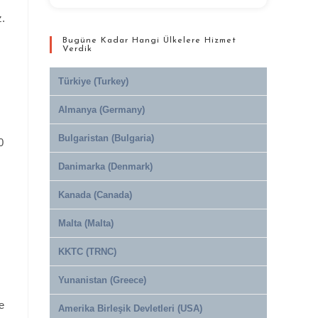
z.
Bugüne Kadar Hangi Ülkelere Hizmet
Verdik
Türkiye (Turkey)
Almanya (Germany)
Bulgaristan (Bulgaria)
0
Danimarka (Denmark)
Kanada (Canada)
Malta (Malta)
KKTC (TRNC)
Yunanistan (Greece)
e
Amerika Birleşik Devletleri (USA)