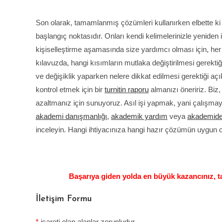
Son olarak, tamamlanmış çözümleri kullanırken elbette ki
başlangıç noktasıdır. Onları kendi kelimelerinizle yeniden if
kişiselleştirme aşamasında size yardımcı olması için, he
kılavuzda, hangi kısımların mutlaka değiştirilmesi gerektiği
ve değişiklik yaparken nelere dikkat edilmesi gerektiği aç
kontrol etmek için bir
turnitin raporu
almanızı öneririz. B
azaltmanız için sunuyoruz. Asıl işi yapmak, yani çalışm
akademi danışmanlığı
,
akademik yardım
veya
akademidel
inceleyin. Hangi ihtiyacınıza hangi hazır çözümün uygun ol
Başarıya giden yolda en büyük kazancınız, 
İletişim Formu
*
işareti olan alanlar zorunludur