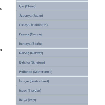
Çin (China)
r.
Japonya (Japan)
Birleşik Krallık (UK)
Fransa (France)
İspanya (Spain)
an
Norveç (Norway)
Belçika (Belgium)
Hollanda (Netherlands)
İsviçre (Switzerland)
İsveç (Sweden)
İtalya (Italy)