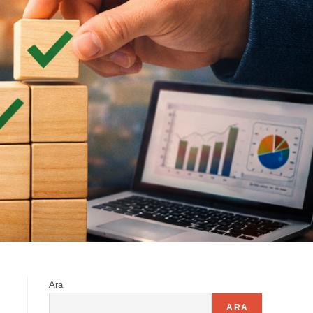
Ara
ARA