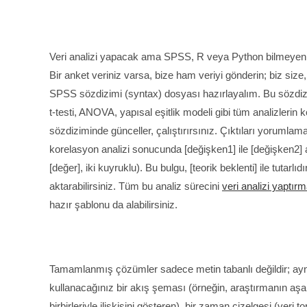
Veri analizi yapacak ama SPSS, R veya Python bilmeyen ö
Bir anket veriniz varsa, bize ham veriyi gönderin; biz siz
SPSS sözdizimi (syntax) dosyası hazırlayalım. Bu sözdizimi,
t-testi, ANOVA, yapısal eşitlik modeli gibi tüm analizlerin 
sözdiziminde günceller, çalıştırırsınız. Çıktıları yorumla
korelasyon analizi sonucunda [değişken1] ile [değişken2] ar
[değer], iki kuyruklu). Bu bulgu, [teorik beklenti] ile tutarlı
aktarabilirsiniz. Tüm bu analiz sürecini
veri analizi yaptır
hazır şablonu da alabilirsiniz.
Tamamlanmış çözümler sadece metin tabanlı değildir; ay
kullanacağınız bir akış şeması (örneğin, araştırmanın aşam
birbirleriyle ilişkisini gösteren), bir zaman çizelgesi (veri