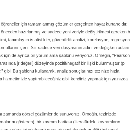
ğrenciler için tamamlanmış çözümler gerçekten hayat kurtarıcıdır.
e, önceden hazırlanmış ve sadece yeni veriyle değiştirilmesi gereken b
 tanımlayıcı istatistikler, güvenilirlik analizi, korelasyon, regresyon
komutlarını içerir. Siz sadece veri dosyasının adını ve değişken adların
mak için de ayrıca bir yorumlama şablonu veriyoruz. Örneğin, “Pearson
asında [r değeri] düzeyinde pozitif/negatif bir ilişki bulunmuştur (p
dır.” gibi. Bu şablonu kullanarak, analiz sonuçlarınızı tezinize hızla
ma
hizmetimizle yaptırabileceğiniz gibi, kendiniz yapmak için yalnızca
nı zamanda görsel çözümler de sunuyoruz. Örneğin, tezinizde
alarını gösteren), bir kavram haritası (literatürdeki kavramların
 toplama sürecini gösteren) veya bir pasta/çubuk grafiği (betimsel