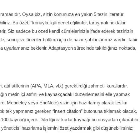
aramasıdır. Oysa biz, sizin konunuza en yakın 5 tezin literatür
liriz. Bu özet, “konuyla ilgili genel eğilimler, tartışmalı noktalar,
içerir. Siz sadece bu özeti kendi cümlelerinizle ifade ederek tezinizin
e, sonuç ve öneriler bölümü için de hazır şablonlarımız vardır. Tabii
ıza uyarlamanız beklenir. Adaptasyon sürecinde takıldığınız noktada,
atıf stillerinin (APA, MLA, vb.) gerektirdiği zahmetli kurallardır.
nağın metin içi atıfını ve kaynakçadaki düzenlemesini elle yapmak
otero, Mendeley veya EndNote) sizin için hazırlamış olarak teslim
tık tek yapmanız gereken “insert citation” butonuna tıklamak olacak.
 100 kaynağı içerir. Dilediğiniz kadar kaynağı bu dosyadan çıkarabilir
s yöneticisi hazırlama işlemini
özet yazdırmak
gibi düşünebilirsiniz;