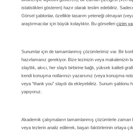
istatistikleri gösteren) hazır olarak teslim edebiliriz. Sadece
Görsel şablonlar, özellikle tasarım yeteneği olmayan (ve
araştırmacılar için büyük kolaylıktır. Bu görselleri
çizim ya
Sunumlar için de tamamlanmış çözümlerimiz var. Bir konf
hazırlamanız gerekiyor. Bize tezinizin veya makalenizin baş
slaytlık, akıcı, her slaytı birbirine bağlı, yüksek kaliteli 
kendi konuşma notlarınızı yazarsınız (veya konuşma notasız
veya “thank you” slaydı da ekleyebiliriz. Sunum şablonu 
yapıyoruz.
Akademik çalışmaların tamamlanmış çözümlerle zaman kaz
veya tezlerin analiz edilerek, başarı faktörlerinin ortay