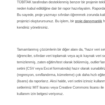
TÜBİTAK tarafından desteklenmiş benzer bir projenin teklifi
neden kabul edildiğine dair bir rapor hazırlayalım. Raporda, 
Bu sayede, proje yazmayı sıfırdan öğrenmek zorunda kalmaz
projenizi oluşturursunuz. Bu işlem, bir
proje danışmanlık
h
kendiniz yönetirsiniz.
Tamamlanmış çözümlerin bir diğer alanı da, “hazır veri se
öğrenciler, sıfırdan veri toplamak veya açık kaynak veri
temizlenmiş, zaten eğitim/test olarak bölünmüş, outlier’la
setini (CSV veya Excel formatında) hazır olarak sunabiliri
(regresyon, sınıflandırma, kümeleme) çok daha hızlı eğitebili
(lisans) da raporlarız. Aksi halde, veri setini izinsiz kulla
setlerimiz MIT lisansı veya Creative Commons lisansı ile su
kullanım izin belgesi veriyoruz.