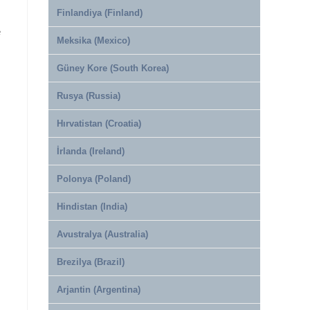
Finlandiya (Finland)
e
Meksika (Mexico)
Güney Kore (South Korea)
Rusya (Russia)
Hırvatistan (Croatia)
İrlanda (Ireland)
Polonya (Poland)
Hindistan (India)
Avustralya (Australia)
Brezilya (Brazil)
Arjantin (Argentina)