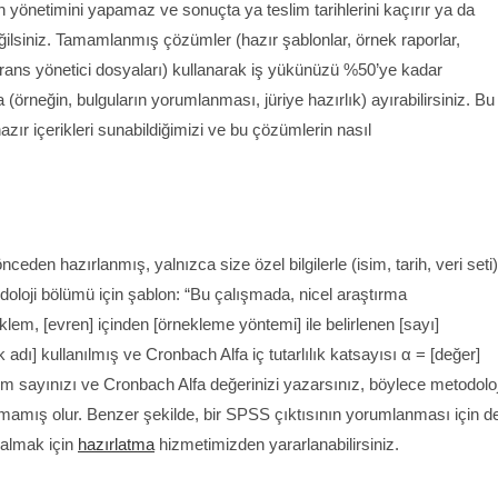
yönetimini yapamaz ve sonuçta ya teslim tarihlerini kaçırır ya da
ilsiniz. Tamamlanmış çözümler (hazır şablonlar, örnek raporlar,
eferans yönetici dosyaları) kullanarak iş yükünüzü %50’ye kadar
 (örneğin, bulguların yorumlanması, jüriye hazırlık) ayırabilirsiniz. Bu
zır içerikleri sunabildiğimizi ve bu çözümlerin nasıl
ceden hazırlanmış, yalnızca size özel bilgilerle (isim, tarih, veri seti)
doloji bölümü için şablon: “Bu çalışmada, nicel araştırma
klem, [evren] içinden [örnekleme yöntemi] ile belirlenen [sayı]
adı] kullanılmış ve Cronbach Alfa iç tutarlılık katsayısı α = [değer]
m sayınızı ve Cronbach Alfa değerinizi yazarsınız, böylece metodoloj
amış olur. Benzer şekilde, bir SPSS çıktısının yorumlanması için d
 almak için
hazırlatma
hizmetimizden yararlanabilirsiniz.