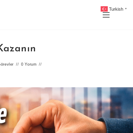
Turkish
▼
Main
Menu
Kazanın
örevler
0 Yorum