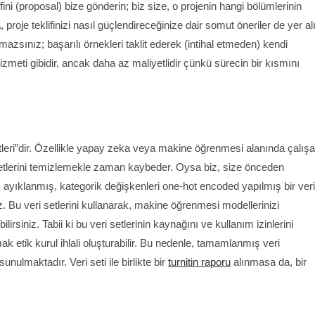
ni (proposal) bize gönderin; biz size, o projenin hangi bölümlerinin
proje teklifinizi nasıl güçlendireceğinize dair somut öneriler de yer alı
sınız; başarılı örnekleri taklit ederek (intihal etmeden) kendi
izmeti gibidir, ancak daha az maliyetlidir çünkü sürecin bir kısmını
tleri”dir. Özellikle yapay zeka veya makine öğrenmesi alanında çalış
 setlerini temizlemekle zaman kaybeder. Oysa biz, size önceden
rı ayıklanmış, kategorik değişkenleri one-hot encoded yapılmış bir veri
z. Bu veri setlerini kullanarak, makine öğrenmesi modellerinizi
rsiniz. Tabii ki bu veri setlerinin kaynağını ve kullanım izinlerini
nmak etik kurul ihlali oluşturabilir. Bu nedenle, tamamlanmış veri
nulmaktadır. Veri seti ile birlikte bir
turnitin raporu
alınmasa da, bir