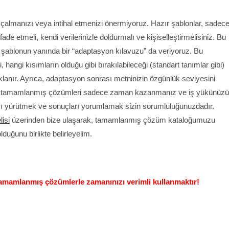
 çalmanızı veya intihal etmenizi önermiyoruz. Hazır şablonlar, sadec
ade etmeli, kendi verilerinizle doldurmalı ve kişiselleştirmelisiniz. Bu
r şablonun yanında bir “adaptasyon kılavuzu” da veriyoruz. Bu
, hangi kısımların olduğu gibi bırakılabileceği (standart tanımlar gibi)
ıklanır. Ayrıca, adaptasyon sonrası metninizin özgünlük seviyesini
iz, tamamlanmış çözümleri sadece zaman kazanmanız ve iş yükünüzü
ayı yürütmek ve sonuçları yorumlamak sizin sorumluluğunuzdadır.
isi
üzerinden bize ulaşarak, tamamlanmış çözüm kataloğumuzu
duğunu birlikte belirleyelim.
tamamlanmış çözümlerle zamanınızı verimli kullanmaktır!