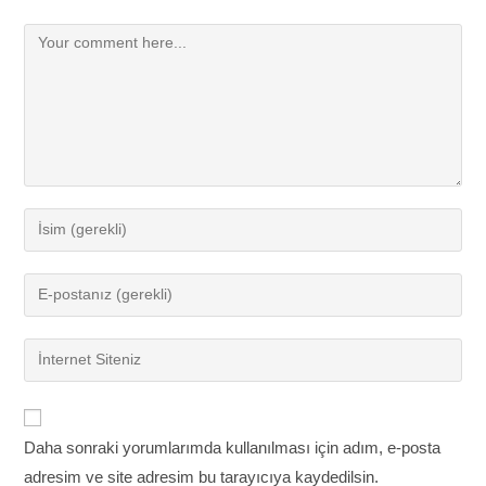
Comment
Enter
your
name
Enter
or
your
username
email
Enter
to
address
your
comment
to
website
comment
URL
Daha sonraki yorumlarımda kullanılması için adım, e-posta
(optional)
adresim ve site adresim bu tarayıcıya kaydedilsin.