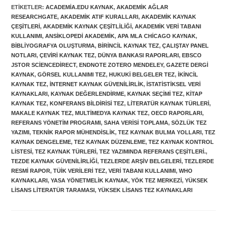
ETIKETLER
:
ACADEMIA.EDU KAYNAK
,
AKADEMIK AĞLAR
RESEARCHGATE
,
AKADEMIK ATIF KURALLARI
,
AKADEMIK KAYNAK
ÇEŞITLERI
,
AKADEMIK KAYNAK ÇEŞITLILIĞI
,
AKADEMIK VERI TABANI
KULLANIMI
,
ANSIKLOPEDI AKADEMIK
,
APA MLA CHICAGO KAYNAK
,
BIBLIYOGRAFYA OLUŞTURMA
,
BIRINCIL KAYNAK TEZ
,
ÇALIŞTAY PANEL
NOTLARI
,
ÇEVIRI KAYNAK TEZ
,
DÜNYA BANKASI RAPORLARI
,
EBSCO
JSTOR SCIENCEDIRECT
,
ENDNOTE ZOTERO MENDELEY
,
GAZETE DERGI
KAYNAK
,
GÖRSEL KULLANIMI TEZ
,
HUKUKI BELGELER TEZ
,
IKINCIL
KAYNAK TEZ
,
INTERNET KAYNAK GÜVENILIRLIK
,
ISTATISTIKSEL VERI
KAYNAKLARI
,
KAYNAK DEĞERLENDIRME
,
KAYNAK SEÇIMI TEZ
,
KITAP
KAYNAK TEZ
,
KONFERANS BILDIRISI TEZ
,
LITERATÜR KAYNAK TÜRLERI
,
MAKALE KAYNAK TEZ
,
MULTIMEDYA KAYNAK TEZ
,
OECD RAPORLARI
,
REFERANS YÖNETIM PROGRAMI
,
SAHA VERISI TOPLAMA
,
SÖZLÜK TEZ
YAZIMI
,
TEKNIK RAPOR MÜHENDISLIK
,
TEZ KAYNAK BULMA YOLLARI
,
TEZ
KAYNAK DENGELEME
,
TEZ KAYNAK DÜZENLEME
,
TEZ KAYNAK KONTROL
LISTESI
,
TEZ KAYNAK TÜRLERI
,
TEZ YAZIMINDA REFERANS ÇEŞITLERI.
,
TEZDE KAYNAK GÜVENILIRLIĞI
,
TEZLERDE ARŞIV BELGELERI
,
TEZLERDE
RESMI RAPOR
,
TÜİK VERILERI TEZ
,
VERI TABANI KULLANIMI
,
WHO
KAYNAKLARI
,
YASA YÖNETMELIK KAYNAK
,
YÖK TEZ MERKEZI
,
YÜKSEK
LISANS LITERATÜR TARAMASI
,
YÜKSEK LISANS TEZ KAYNAKLARI