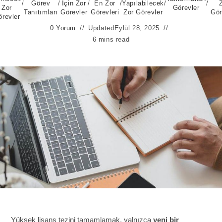
/
Görev
/
İçin Zor
/
En Zor
/
Yapılabilecek
/
/
Zor
Görevler
Tanıtımları
Görevler
Görevleri
Zor Görevler
Gör
örevler
0 Yorum
Updated
Eylül 28, 2025
6 mins read
Yüksek lisans tezini tamamlamak, yalnızca
yeni bir