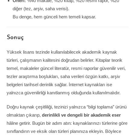
Öneri:
%40 makale, %20 kitap, %20 resmi rapor, %20
diğer (tez, arşiv, saha verisi).
Bu denge, hem günceli hem temeli kapsar.
Sonuç
Yüksek lisans tezinde kullanılabilecek akademik kaynak
türleri, çalışmanın kalitesini doğrudan belirler. Kitaplar teorik
temel, makaleler güncel literatür, resmi raporlar güvenilir veri,
tezler araştırma boşlukları, saha verileri özgün katkı, arşiv
belgeleri tarihsel derinlik sağlar. İnternet kaynakları ise
yalnızca güvenilirliği kanıtlanmış olduğunda kullanılmalıdır.
Doğru kaynak çeşitliliği, tezinizi yalnızca “bilgi toplama” ürünü
olmaktan çıkarıp,
derinlikli ve dengeli bir akademik eser
hâline getirir. Bugün bir adım atın: kaynaklarınızı türlerine göre
sınıflandırın ve eksik olan türleri planınıza ekleyin. Böylece