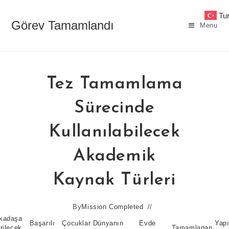
Skip
Tu
to
Görev Tamamlandı
Menu
content
Tez Tamamlama
Sürecinde
Kullanılabilecek
Akademik
Kaynak Türleri
By
Mission Completed
kadaşa
Başarılı
Çocuklar
Dünyanın
Evde
Yap
rilecek
Tamamlanan