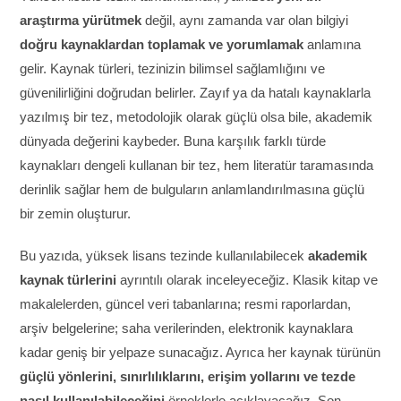
araştırma yürütmek
değil, aynı zamanda var olan bilgiyi
doğru kaynaklardan toplamak ve yorumlamak
anlamına
gelir. Kaynak türleri, tezinizin bilimsel sağlamlığını ve
güvenilirliğini doğrudan belirler. Zayıf ya da hatalı kaynaklarla
yazılmış bir tez, metodolojik olarak güçlü olsa bile, akademik
dünyada değerini kaybeder. Buna karşılık farklı türde
kaynakları dengeli kullanan bir tez, hem literatür taramasında
derinlik sağlar hem de bulguların anlamlandırılmasına güçlü
bir zemin oluşturur.
Bu yazıda, yüksek lisans tezinde kullanılabilecek
akademik
kaynak türlerini
ayrıntılı olarak inceleyeceğiz. Klasik kitap ve
makalelerden, güncel veri tabanlarına; resmi raporlardan,
arşiv belgelerine; saha verilerinden, elektronik kaynaklara
kadar geniş bir yelpaze sunacağız. Ayrıca her kaynak türünün
güçlü yönlerini, sınırlılıklarını, erişim yollarını ve tezde
nasıl kullanılabileceğini
örneklerle açıklayacağız. Son