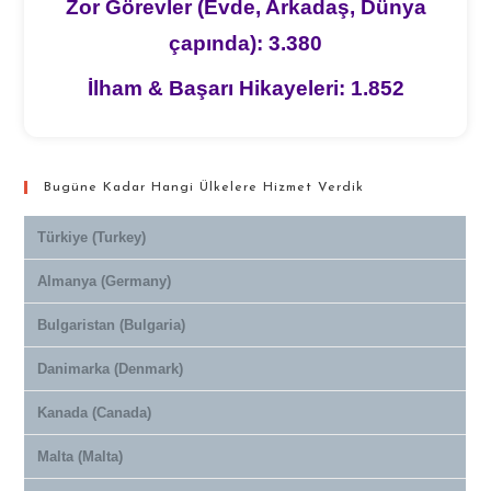
Zor Görevler (Evde, Arkadaş, Dünya
çapında): 3.380
İlham & Başarı Hikayeleri: 1.852
Bugüne Kadar Hangi Ülkelere Hizmet Verdik
Türkiye (Turkey)
Almanya (Germany)
Bulgaristan (Bulgaria)
Danimarka (Denmark)
Kanada (Canada)
Malta (Malta)