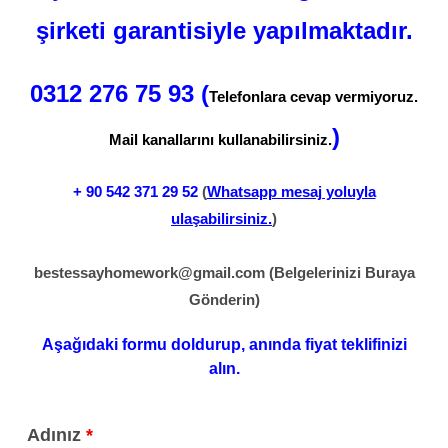
şirketi garantisiyle yapılmaktadır.
0312 276 75 93 (
Telefonlara cevap vermiyoruz.
)
Mail kanallarını kullanabilirsiniz.
+ 90
542 371 29 52
(
Whatsapp mesaj yoluyla
ulaşabilirsiniz.
)
bestessayhomework@gmail.com
(Belgelerinizi Buraya
Gönderin)
Aşağıdaki formu doldurup, anında fiyat teklifinizi
alın.
Adınız
*