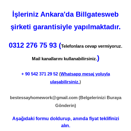
İşleriniz Ankara'da Billgatesweb
şirketi garantisiyle yapılmaktadır.
0312 276 75 93 (
Telefonlara cevap vermiyoruz.
)
Mail kanallarını kullanabilirsiniz.
+ 90
542 371 29 52
(
Whatsapp mesaj yoluyla
ulaşabilirsiniz.
)
bestessayhomework@gmail.com
(Belgelerinizi Buraya
Gönderin)
Aşağıdaki formu doldurup, anında fiyat teklifinizi
alın.