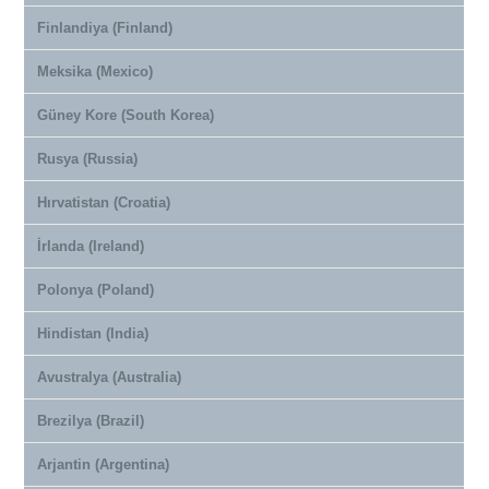
Finlandiya (Finland)
Meksika (Mexico)
Güney Kore (South Korea)
Rusya (Russia)
Hırvatistan (Croatia)
İrlanda (Ireland)
Polonya (Poland)
Hindistan (India)
Avustralya (Australia)
Brezilya (Brazil)
Arjantin (Argentina)