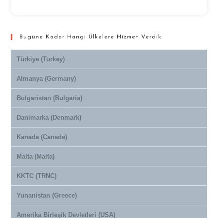
Bugüne Kadar Hangi Ülkelere Hizmet Verdik
Türkiye (Turkey)
Almanya (Germany)
Bulgaristan (Bulgaria)
Danimarka (Denmark)
Kanada (Canada)
Malta (Malta)
KKTC (TRNC)
Yunanistan (Greece)
Amerika Birleşik Devletleri (USA)