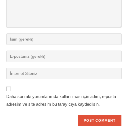
Enter
your
name
Enter
or
your
username
email
Enter
to
address
your
comment
to
website
comment
URL
Daha sonraki yorumlarımda kullanılması için adım, e-posta
(optional)
adresim ve site adresim bu tarayıcıya kaydedilsin.