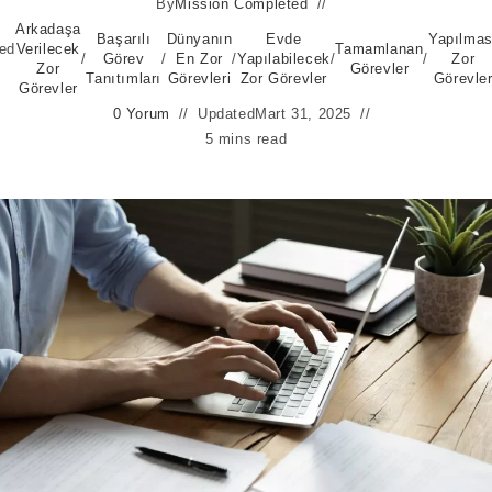
By
Mission Completed
Arkadaşa
Başarılı
Dünyanın
Evde
Yapılmas
ed
Verilecek
Tamamlanan
/
Görev
/
En Zor
/
Yapılabilecek
/
/
Zor
Zor
Görevler
Tanıtımları
Görevleri
Zor Görevler
Görevle
Görevler
0 Yorum
Updated
Mart 31, 2025
5 mins read