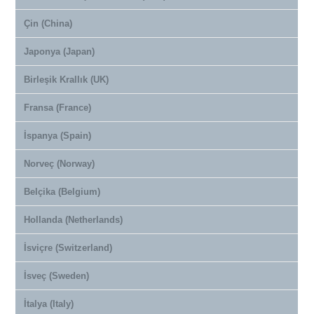
Çin (China)
Japonya (Japan)
Birleşik Krallık (UK)
Fransa (France)
İspanya (Spain)
Norveç (Norway)
Belçika (Belgium)
Hollanda (Netherlands)
İsviçre (Switzerland)
İsveç (Sweden)
İtalya (Italy)