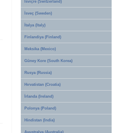
İsviçre (Switzerland)
İsveç (Sweden)
İtalya (Italy)
Finlandiya (Finland)
Meksika (Mexico)
Güney Kore (South Korea)
Rusya (Russia)
Hırvatistan (Croatia)
İrlanda (Ireland)
Polonya (Poland)
Hindistan (India)
Avustralya (Australia)