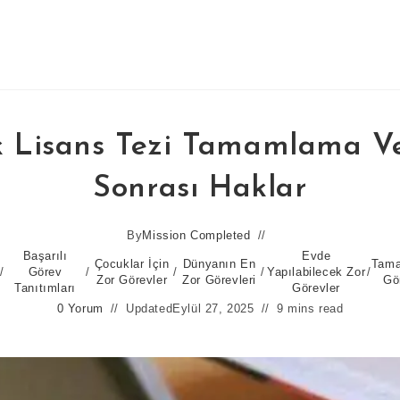
 Lisans Tezi Tamamlama V
Sonrası Haklar
By
Mission Completed
Başarılı
Evde
Çocuklar İçin
Dünyanın En
Tama
/
Görev
/
/
/
Yapılabilecek Zor
/
Zor Görevler
Zor Görevleri
Gö
Tanıtımları
Görevler
0 Yorum
Updated
Eylül 27, 2025
9 mins read