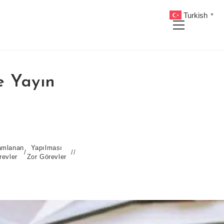
Turkish
▼
Main
Menu
e Yayın
mlanan
Yapılması
/
revler
Zor Görevler