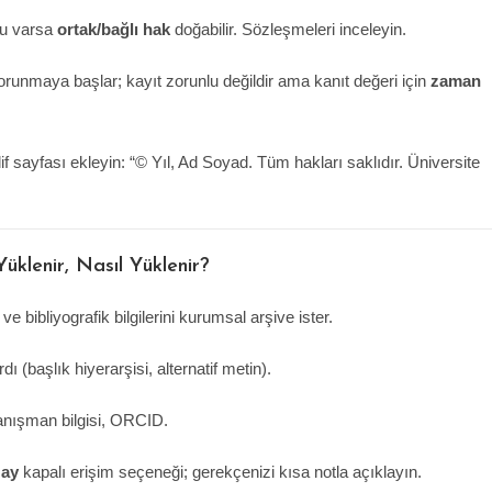
nu varsa
ortak/bağlı hak
doğabilir. Sözleşmeleri inceleyin.
runmaya başlar; kayıt zorunlu değildir ama kanıt değeri için
zaman
f sayfası ekleyin: “© Yıl, Ad Soyad. Tüm hakları saklıdır. Üniversite
üklenir, Nasıl Yüklenir?
ve bibliyografik bilgilerini kurumsal arşive ister.
ı (başlık hiyerarşisi, alternatif metin).
danışman bilgisi, ORCID.
 ay
kapalı erişim seçeneği; gerekçenizi kısa notla açıklayın.