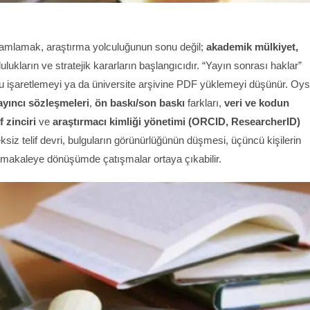
mamlamak, araştırma yolculuğunun sonu değil;
akademik mülkiyet,
ulukların ve stratejik kararların başlangıcıdır. “Yayın sonrası haklar”
 işaretlemeyi ya da üniversite arşivine PDF yüklemeyi düşünür. Oy
ayıncı sözleşmeleri
,
ön baskı/son baskı
farkları,
veri ve kodun
ıf zinciri
ve
araştırmacı kimliği yönetimi (ORCID, ResearcherID)
ksiz telif devri, bulguların görünürlüğünün düşmesi, üçüncü kişilerin
cekte makaleye dönüşümde çatışmalar ortaya çıkabilir.