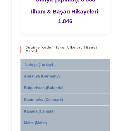
İlham & Başarı Hikayeleri:
1.846
Bugüne Kadar Hangi Ülkelere Hizmet
Verdik
Türkiye (Turkey)
Almanya (Germany)
Bulgaristan (Bulgaria)
Danimarka (Denmark)
Kanada (Canada)
Malta (Malta)