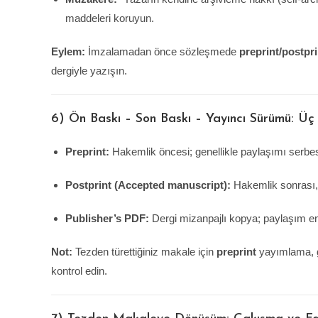
maddeleri koruyun.
Eylem:
İmzalamadan önce sözleşmede
preprint/postpri
dergiyle yazışın.
6) Ön Baskı – Son Baskı – Yayıncı Sürümü: Üç
Preprint:
Hakemlik öncesi; genellikle paylaşımı serbe
Postprint (Accepted manuscript):
Hakemlik sonrası, 
Publisher’s PDF:
Dergi mizanpajlı kopya; paylaşım en 
Not:
Tezden türettiğiniz makale için
preprint
yayımlama, gör
kontrol edin.