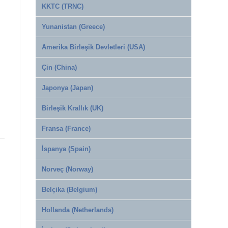
KKTC (TRNC)
Yunanistan (Greece)
Amerika Birleşik Devletleri (USA)
Çin (China)
Japonya (Japan)
Birleşik Krallık (UK)
Fransa (France)
İspanya (Spain)
Norveç (Norway)
Belçika (Belgium)
Hollanda (Netherlands)