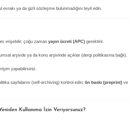
l evrakı ya da gizli sözleşme bulunmadığını teyit edin.
es erişebilir; çoğu zaman
yayın ücreti (APC)
gerektirir.
msal arşivde ya da konu arşivinde açıklar (dergi politikasına bağlı).
rişim yapabilirsiniz.
tika sayfalarını (self-archiving) kontrol edin;
ön baskı (preprint)
ve
eniden Kullanıma İzin Veriyorsunuz?