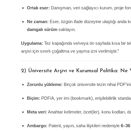
Ortak eser:
Danışman, veri sağlayıcı kurum, proje fo
Ne zaman:
Eser, özgün ifade düzeyine ulaştığı anda ko
damgalı sürüm
saklayın.
Uygulama:
Tez kapağında ve/veya ön sayfada kısa bir teli
arşivi için sınırlı çoğaltma ve yayma izni verilmiştir.”
2) Üniversite Arşivi ve Kurumsal Politika: Ne Y
Zorunlu yükleme:
Birçok üniversite tezin nihai PDF’ini 
Biçim:
PDF/A, yer imi (bookmark), erişilebilirlik standard
Meta veri:
Anahtar kelimeler, özet(ler), konu kodları, 
Ambargo:
Patent, yayın, saha ilişkileri nedeniyle
6–36