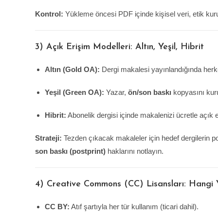
Kontrol:
Yükleme öncesi PDF içinde kişisel veri, etik kuru
3) Açık Erişim Modelleri: Altın, Yeşil, Hibrit
Altın (Gold OA):
Dergi makalesi yayınlandığında herk
Yeşil (Green OA):
Yazar,
ön/son baskı
kopyasını kuru
Hibrit:
Abonelik dergisi içinde makalenizi ücretle açık e
Strateji:
Tezden çıkacak makaleler için hedef dergilerin poli
son baskı (postprint)
haklarını notlayın.
4) Creative Commons (CC) Lisansları: Hangi Y
CC BY:
Atıf şartıyla her tür kullanım (ticari dahil).