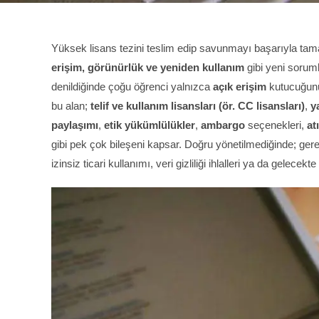
Yüksek lisans tezini teslim edip savunmayı başarıyla ta
erişim, görünürlük ve yeniden kullanım
gibi yeni soruml
denildiğinde çoğu öğrenci yalnızca
açık erişim
kutucuğunu
bu alan;
telif ve kullanım lisansları (ör. CC lisansları)
,
y
paylaşımı
,
etik yükümlülükler
,
ambargo
seçenekleri,
at
gibi pek çok bileşeni kapsar. Doğru yönetilmediğinde; gere
izinsiz ticari kullanımı, veri gizliliği ihlalleri ya da gele