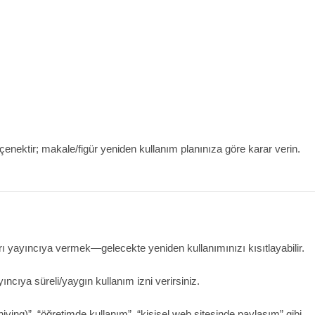
çenektir; makale/figür yeniden kullanım planınıza göre karar verin.
yayıncıya vermek—gelecekte yeniden kullanımınızı kısıtlayabilir.
yıncıya süreli/yaygın kullanım izni verirsiniz.
ving)”, “öğretimde kullanım”, “kişisel web sitesinde paylaşım” gibi