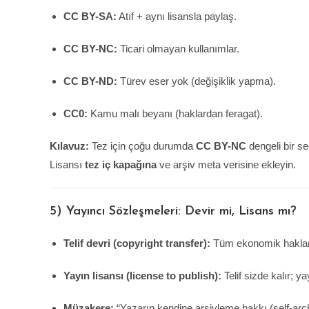
CC BY-SA:
Atıf + aynı lisansla paylaş.
CC BY-NC:
Ticari olmayan kullanımlar.
CC BY-ND:
Türev eser yok (değişiklik yapma).
CC0:
Kamu malı beyanı (haklardan feragat).
Kılavuz:
Tez için çoğu durumda
CC BY-NC
dengeli bir se
Lisansı
tez iç kapağına
ve arşiv meta verisine ekleyin.
5) Yayıncı Sözleşmeleri: Devir mi, Lisans mı?
Telif devri (copyright transfer):
Tüm ekonomik hakları 
Yayın lisansı (license to publish):
Telif sizde kalır; ya
Müzakere:
“Yazarın kendine arşivleme hakkı (self-archi