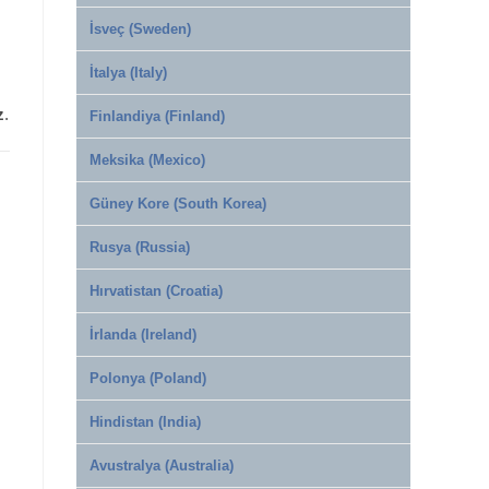
İsveç (Sweden)
İtalya (Italy)
z
.
Finlandiya (Finland)
Meksika (Mexico)
Güney Kore (South Korea)
Rusya (Russia)
Hırvatistan (Croatia)
İrlanda (Ireland)
Polonya (Poland)
Hindistan (India)
Avustralya (Australia)