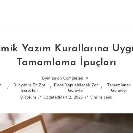
mik Yazım Kurallarına Uyg
Tamamlama İpuçları
By
Mission Completed
v
Dünyanın En Zor
Evde Yapılabilecek Zor
Tamamlanan
/
/
/
Görevleri
Görevler
Görevler
0 Yorum
Updated
Mart 2, 2025
5 mins read