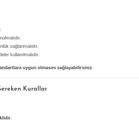
.
nulmalıdır.
ünlük sağlanmalıdır.
ler kullanılmalıdır.
tandartlara uygun olmasını sağlayabilirsiniz
.
ereken Kurallar
lidir
.