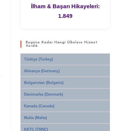
İlham & Başarı Hikayeleri:
1.849
Bugüne Kadar Hangi Ülkelere Hizmet
Verdik
Türkiye (Turkey)
Almanya (Germany)
Bulgaristan (Bulgaria)
Danimarka (Denmark)
Kanada (Canada)
Malta (Malta)
KKTC (TRNC)