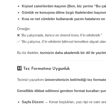
Kişisel zamirlerden kaçının (Ben, biz yerine “Bu çal
Günlük ve konuşma diline özgü ifadelerden kaçının
Kısa ve net cümleler kullanarak yazım hatalarını en 
Örneğin:
❌
“Bu çalışmada, bence en önemli konu X’in etkileridir.”
✅
“Bu çalışma, X’in etkilerini bilimsel temellere dayalı ola
Bu tür ifadeler,
tezinizin daha akademik bir dil ile yazıl
2️⃣ Tez Formatına Uygunluk
Tezinizi yazarken
üniversitenizin belirlediği tez format
Genellikle dikkat edilmesi gereken format kuralları şun
Sayfa Düzeni
→ Kenar boşlukları, yazı tipi ve satır ara