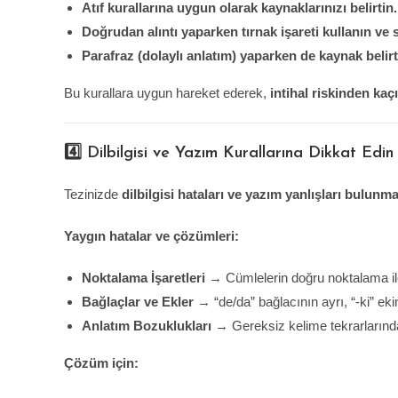
Atıf kurallarına uygun olarak kaynaklarınızı belirtin.
Doğrudan alıntı yaparken tırnak işareti kullanın ve 
Parafraz (dolaylı anlatım) yaparken de kaynak beli
Bu kurallara uygun hareket ederek,
intihal riskinden kaç
4️⃣ Dilbilgisi ve Yazım Kurallarına Dikkat Edin
Tezinizde
dilbilgisi hataları ve yazım yanlışları bulunma
Yaygın hatalar ve çözümleri:
Noktalama İşaretleri
→ Cümlelerin doğru noktalama ile
Bağlaçlar ve Ekler
→ “de/da” bağlacının ayrı, “-ki” ekini
Anlatım Bozuklukları
→ Gereksiz kelime tekrarlarınd
Çözüm için: