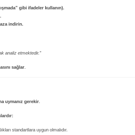
ışmada” gibi ifadeler kullanın).
.
aza indirin.
rak analiz etmektedir.”
masını sağlar
.
ına uymanız gerekir
.
lardır:
lıkları standartlara uygun olmalıdır.