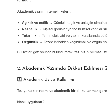
türüdür
.
Akademik yazımın temel ilkeleri:
Açıklık ve netlik
→ Cümleler açık ve anlaşılır olmalıdır
Nesnellik
→ Kişisel görüşler yerine bilimsel kanıtlar su
Tutarlılık
→ Terminoloji, atıf ve yazım kurallarında büt
Özgünlük
→ Tezde intihalden kaçınılmalı ve özgün ifade
Bu ilkeleri göz önünde bulundurarak,
tezinizin bilimsel s
2. Akademik Yazımda Dikkat Edilmesi G
1️⃣ Akademik Üslup Kullanımı
Tez yazarken
resmi ve akademik bir dil kullanmak gerek
Nasıl uygulanır?