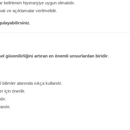
r belirlenen hiyerarşiye uygun olmalıdır.
lı ve açıklamalar verilmelidir.
ulayabilirsiniz
.
el güvenilirliğini artıran en önemli unsurlardan biridir
.
bilimler alanında sıkça kullanılır.
r için önerilir.
dır.
nılır.