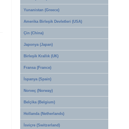
Yunanistan (Greece)
Amerika Birleşik Devletleri (USA)
Çin (China)
Japonya (Japan)
Birleşik Krallık (UK)
Fransa (France)
İspanya (Spain)
Norveç (Norway)
Belçika (Belgium)
Hollanda (Netherlands)
İsviçre (Switzerland)