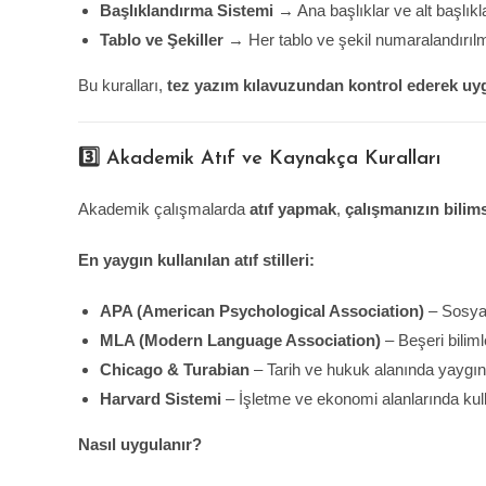
Başlıklandırma Sistemi
→ Ana başlıklar ve alt başlıkla
Tablo ve Şekiller
→ Her tablo ve şekil numaralandırılma
Bu kuralları,
tez yazım kılavuzundan kontrol ederek uyg
3️⃣ Akademik Atıf ve Kaynakça Kuralları
Akademik çalışmalarda
atıf yapmak
,
çalışmanızın bilims
En yaygın kullanılan atıf stilleri:
APA (American Psychological Association)
– Sosyal 
MLA (Modern Language Association)
– Beşeri bilimle
Chicago & Turabian
– Tarih ve hukuk alanında yaygın
Harvard Sistemi
– İşletme ve ekonomi alanlarında kulla
Nasıl uygulanır?