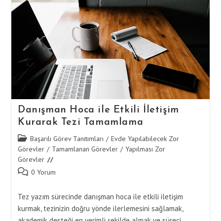
Danışman Hoca ile Etkili İletişim
Kurarak Tezi Tamamlama
Post
Başarılı Görev Tanıtımları
/
Evde Yapılabilecek Zor
category:
Görevler
/
Tamamlanan Görevler
/
Yapılması Zor
Görevler
Post
0 Yorum
comments:
Tez yazım sürecinde danışman hoca ile etkili iletişim
kurmak, tezinizin doğru yönde ilerlemesini sağlamak,
akademik desteği en verimli şekilde almak ve süreci