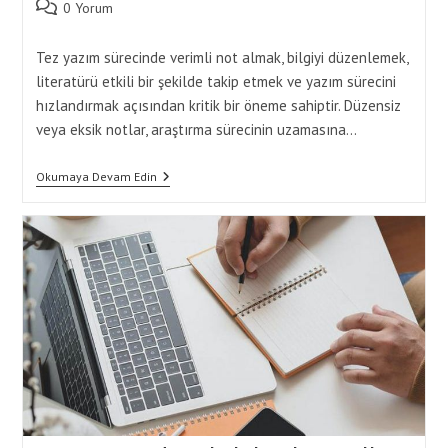
Post
0 Yorum
comments:
Tez yazım sürecinde verimli not almak, bilgiyi düzenlemek,
literatürü etkili bir şekilde takip etmek ve yazım sürecini
hızlandırmak açısından kritik bir öneme sahiptir. Düzensiz
veya eksik notlar, araştırma sürecinin uzamasına…
Tez
Okumaya Devam Edin
Yazımında
Not
Alma
Teknikleri
Ile
Süreci
Kolaylaştırarak
Tamamlama