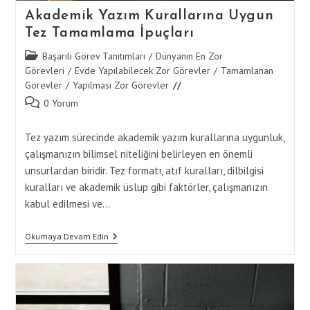
Akademik Yazım Kurallarına Uygun
Tez Tamamlama İpuçları
Post
Başarılı Görev Tanıtımları
/
Dünyanın En Zor
category:
Görevleri
/
Evde Yapılabilecek Zor Görevler
/
Tamamlanan
Görevler
/
Yapılması Zor Görevler
Post
0 Yorum
comments:
Tez yazım sürecinde akademik yazım kurallarına uygunluk,
çalışmanızın bilimsel niteliğini belirleyen en önemli
unsurlardan biridir. Tez formatı, atıf kuralları, dilbilgisi
kuralları ve akademik üslup gibi faktörler, çalışmanızın
kabul edilmesi ve…
Akademik
Okumaya Devam Edin
Yazım
Kurallarına
Uygun
Tez
Tamamlama
İpuçları