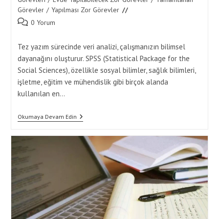
Görevler
/
Yapılması Zor Görevler
Post
0 Yorum
comments:
Tez yazım sürecinde veri analizi, çalışmanızın bilimsel
dayanağını oluşturur. SPSS (Statistical Package for the
Social Sciences), özellikle sosyal bilimler, sağlık bilimleri,
işletme, eğitim ve mühendislik gibi birçok alanda
kullanılan en…
SPSS
Okumaya Devam Edin
Ile
Veri
Analizi
Yaparak
Tez
Tamamlama