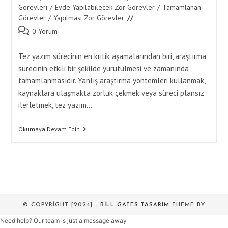
category:
Görevleri
/
Evde Yapılabilecek Zor Görevler
/
Tamamlanan
Görevler
/
Yapılması Zor Görevler
Post
0 Yorum
comments:
Tez yazım sürecinin en kritik aşamalarından biri, araştırma
sürecinin etkili bir şekilde yürütülmesi ve zamanında
tamamlanmasıdır. Yanlış araştırma yöntemleri kullanmak,
kaynaklara ulaşmakta zorluk çekmek veya süreci plansız
ilerletmek, tez yazım…
Araştırmayı
Okumaya Devam Edin
Etkili
Şekilde
Tamamlama
Yöntemleri
© COPYRIGHT [2024] -
BILL GATES TASARIM
THEME BY
Need help? Our team is just a message away