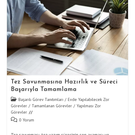
Hatalar
Ve
Tamamlama
Aşamaları
Tez Savunmasına Hazırlık ve Süreci
Başarıyla Tamamlama
Post
Başarılı Görev Tanıtımları
/
Evde Yapılabilecek Zor
category:
Görevler
/
Tamamlanan Görevler
/
Yapılması Zor
Görevler
Post
0 Yorum
comments:
Tez savunması, tez yazım sürecinin son aşaması ve