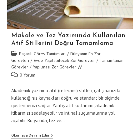
Makale ve Tez Yazımında Kullanılan
Atıf Stillerini Doğru Tamamlama
Post
Başarılı Görev Tanıtımları
/
Dünyanın En Zor
category:
Görevleri
/
Evde Yapılabilecek Zor Görevler
/
Tamamlanan
Görevler
/
Yapılması Zor Görevler
Post
0 Yorum
comments:
Akademik yazımda atıf (referans) stilleri, çalışmanızda
kullandığınız kaynakları doğru ve standart bir biçimde
göstermenizi sağlar. Yanlış atıf kullanımı, akademik
itibarınızı zedeleyebilir ve intihal suçlamalarına yol
açabilir. Bu yazıda, tez ve…
Makale
Okumaya Devam Edin