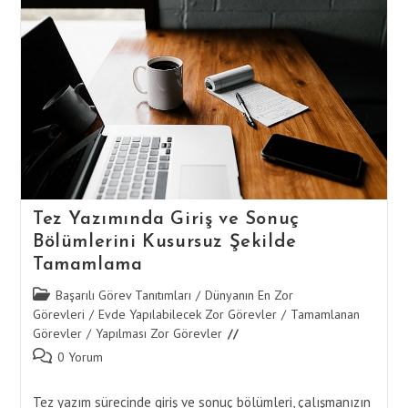
Yolları
Tez Yazımında Giriş ve Sonuç
Bölümlerini Kusursuz Şekilde
Tamamlama
Post
Başarılı Görev Tanıtımları
/
Dünyanın En Zor
category:
Görevleri
/
Evde Yapılabilecek Zor Görevler
/
Tamamlanan
Görevler
/
Yapılması Zor Görevler
Post
0 Yorum
comments:
Tez yazım sürecinde giriş ve sonuç bölümleri, çalışmanızın