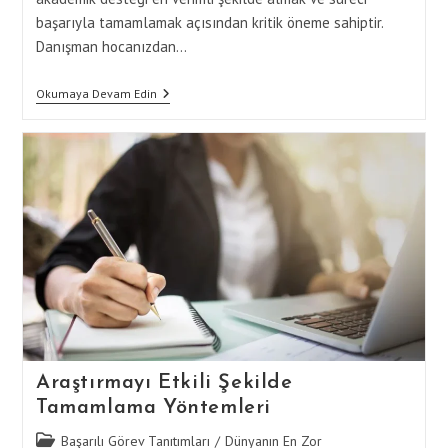
başarıyla tamamlamak açısından kritik öneme sahiptir.
Danışman hocanızdan…
Danışman
Okumaya Devam Edin
Hoca
Ile
Etkili
İletişim
Kurarak
Tezi
Tamamlama
Araştırmayı Etkili Şekilde
Tamamlama Yöntemleri
Post
Başarılı Görev Tanıtımları
/
Dünyanın En Zor