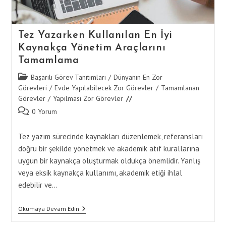
Tez Yazarken Kullanılan En İyi
Kaynakça Yönetim Araçlarını
Tamamlama
Post
Başarılı Görev Tanıtımları
/
Dünyanın En Zor
category:
Görevleri
/
Evde Yapılabilecek Zor Görevler
/
Tamamlanan
Görevler
/
Yapılması Zor Görevler
Post
0 Yorum
comments:
Tez yazım sürecinde kaynakları düzenlemek, referansları
doğru bir şekilde yönetmek ve akademik atıf kurallarına
uygun bir kaynakça oluşturmak oldukça önemlidir. Yanlış
veya eksik kaynakça kullanımı, akademik etiği ihlal
edebilir ve…
Tez
Okumaya Devam Edin
Yazarken
Kullanılan