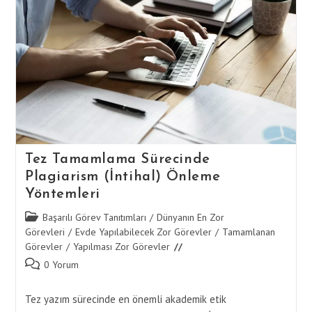
Tamamlama
Tez Tamamlama Sürecinde
Plagiarism (İntihal) Önleme
Yöntemleri
Post
Başarılı Görev Tanıtımları
/
Dünyanın En Zor
category:
Görevleri
/
Evde Yapılabilecek Zor Görevler
/
Tamamlanan
Görevler
/
Yapılması Zor Görevler
Post
0 Yorum
comments:
Tez yazım sürecinde en önemli akademik etik