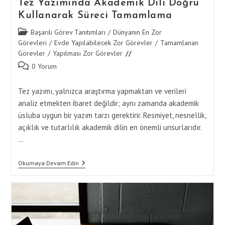
Tez Yazımında Akademik Dili Doğru
Kullanarak Süreci Tamamlama
Post
Başarılı Görev Tanıtımları
/
Dünyanın En Zor
category:
Görevleri
/
Evde Yapılabilecek Zor Görevler
/
Tamamlanan
Görevler
/
Yapılması Zor Görevler
Post
0 Yorum
comments:
Tez yazımı, yalnızca araştırma yapmaktan ve verileri
analiz etmekten ibaret değildir; aynı zamanda akademik
üsluba uygun bir yazım tarzı gerektirir. Resmiyet, nesnellik,
açıklık ve tutarlılık akademik dilin en önemli unsurlarıdır.
…
Tez
Okumaya Devam Edin
Yazımında
Akademik
Dili
Doğru
Kullanarak
Süreci
Tamamlama