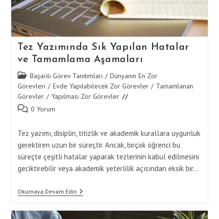
Tez Yazımında Sık Yapılan Hatalar
ve Tamamlama Aşamaları
Post
Başarılı Görev Tanıtımları
/
Dünyanın En Zor
category:
Görevleri
/
Evde Yapılabilecek Zor Görevler
/
Tamamlanan
Görevler
/
Yapılması Zor Görevler
Post
0 Yorum
comments:
Tez yazımı, disiplin, titizlik ve akademik kurallara uygunluk
gerektiren uzun bir süreçtir. Ancak, birçok öğrenci bu
süreçte çeşitli hatalar yaparak tezlerinin kabul edilmesini
geciktirebilir veya akademik yeterlilik açısından eksik bir…
Tez
Okumaya Devam Edin
Yazımında
Sık
Yapılan