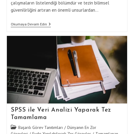
çalışmaların listelendiği bölümdür ve tezin bilimsel
güvenilirliğini artıran en önemli unsurlardan…
Tezde
Okumaya Devam Edin
Kaynakça
Bölümünü
Doğru
Ve
Eksiksiz
Tamamlama
SPSS ile Veri Analizi Yaparak Tez
Tamamlama
Post
Başarılı Görev Tanıtımları
/
Dünyanın En Zor
category:
Görevleri
/
Evde Yapılabilecek Zor Görevler
/
Tamamlanan