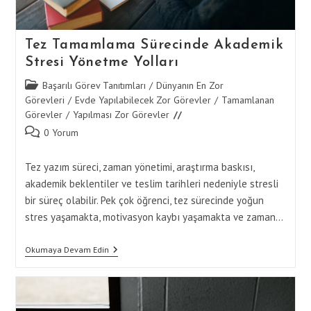
Tez Tamamlama Sürecinde Akademik
Stresi Yönetme Yolları
Post
Başarılı Görev Tanıtımları
/
Dünyanın En Zor
category:
Görevleri
/
Evde Yapılabilecek Zor Görevler
/
Tamamlanan
Görevler
/
Yapılması Zor Görevler
Post
0 Yorum
comments:
Tez yazım süreci, zaman yönetimi, araştırma baskısı,
akademik beklentiler ve teslim tarihleri nedeniyle stresli
bir süreç olabilir. Pek çok öğrenci, tez sürecinde yoğun
stres yaşamakta, motivasyon kaybı yaşamakta ve zaman…
Tez
Okumaya Devam Edin
Tamamlama
Sürecinde
Akademik
Stresi
Yönetme