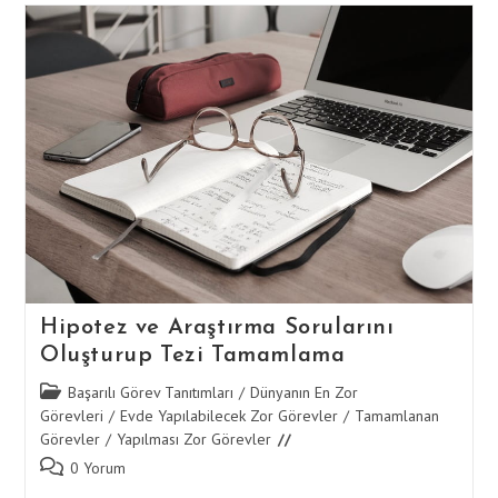
En
İyi
Kaynakça
Yönetim
Araçlarını
Tamamlama
Hipotez ve Araştırma Sorularını
Oluşturup Tezi Tamamlama
Post
Başarılı Görev Tanıtımları
/
Dünyanın En Zor
category:
Görevleri
/
Evde Yapılabilecek Zor Görevler
/
Tamamlanan
Görevler
/
Yapılması Zor Görevler
Post
0 Yorum
comments: