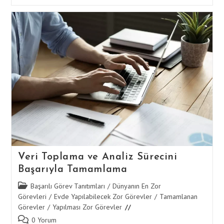
Ve
Tez
Yazımında
Kullanılan
Atıf
Stillerini
Doğru
Tamamlama
Veri Toplama ve Analiz Sürecini
Başarıyla Tamamlama
Post
Başarılı Görev Tanıtımları
/
Dünyanın En Zor
category:
Görevleri
/
Evde Yapılabilecek Zor Görevler
/
Tamamlanan
Görevler
/
Yapılması Zor Görevler
Post
0 Yorum