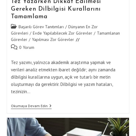
Tez Yazarken Dikkat Edilmesi
Gereken Dilbilgisi Kurallarını
Tamamlama
Post
Başarılı Görev Tanıtımları
/
Dünyanın En Zor
category:
Görevleri
/
Evde Yapılabilecek Zor Görevler
/
Tamamlanan
Görevler
/
Yapılması Zor Görevler
Post
0 Yorum
comments:
Tez yazımı, yalnızca akademik araştırma yapmak ve
verileri analiz etmekten ibaret değildir; aynı zamanda
dilbilgisi kurallarına uygun, açık ve tutarlı bir metin
oluşturmayı da gerektirir. Dilbilgisi ve yazım hataları,
tezinizin…
Tez
Okumaya Devam Edin
Yazarken
Dikkat
Edilmesi
Gereken
Dilbilgisi
Kurallarını