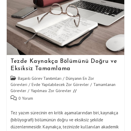
Tezde Kaynakça Bölümünü Doğru ve
Eksiksiz Tamamlama
Post
Başarılı Görev Tanıtımları
/
Dünyanın En Zor
category:
Görevleri
/
Evde Yapılabilecek Zor Görevler
/
Tamamlanan
Görevler
/
Yapılması Zor Görevler
Post
0 Yorum
comments:
Tez yazım sürecinin en kritik aşamalarından biri, kaynakça
(bibliyografi) bölümünün doğru ve eksiksiz şekilde
düzenlenmesidir. Kaynakça, tezinizde kullanılan akademik