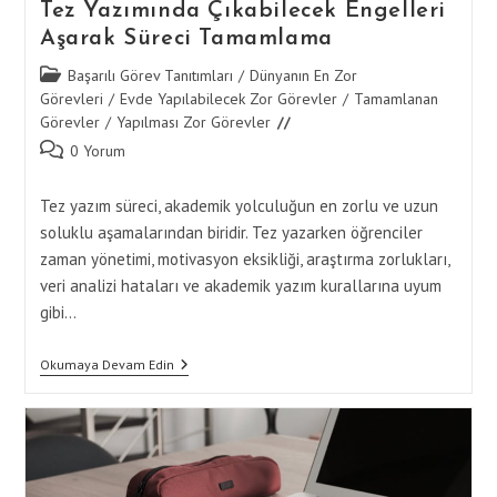
Tez Yazımında Çıkabilecek Engelleri
Aşarak Süreci Tamamlama
Post
Başarılı Görev Tanıtımları
/
Dünyanın En Zor
category:
Görevleri
/
Evde Yapılabilecek Zor Görevler
/
Tamamlanan
Görevler
/
Yapılması Zor Görevler
Post
0 Yorum
comments:
Tez yazım süreci, akademik yolculuğun en zorlu ve uzun
soluklu aşamalarından biridir. Tez yazarken öğrenciler
zaman yönetimi, motivasyon eksikliği, araştırma zorlukları,
veri analizi hataları ve akademik yazım kurallarına uyum
gibi…
Tez
Okumaya Devam Edin
Yazımında
Çıkabilecek
Engelleri
Aşarak
Süreci
Tamamlama