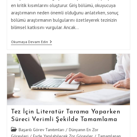
en kritik kısımlarını oluşturur. Giriş bölümü, okuyucuya
araştırmanın neden önemli olduğunu anlatırken, sonuç
bölümü araştırmanın bulgularını özetleyerek tezinizin
bilimsel katkısını vurgular. Ancak…
Tez
Okumaya Devam Edin
Yazımında
Giriş
Ve
Sonuç
Bölümlerini
Kusursuz
Şekilde
Tamamlama
Tez İçin Literatür Tarama Yaparken
Süreci Verimli Şekilde Tamamlama
Post
Başarılı Görev Tanıtımları
/
Dünyanın En Zor
category:
Görevleri
/
Evde Yapılabilecek Zor Görevler
/
Tamamlanan