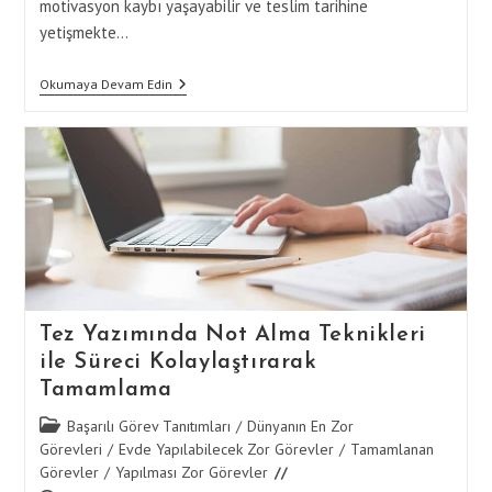
motivasyon kaybı yaşayabilir ve teslim tarihine
yetişmekte…
Tez
Okumaya Devam Edin
Yazarken
Zaman
Yönetimi
Ile
Bölümleri
Planlı
Şekilde
Tamamlama
Tez Yazımında Not Alma Teknikleri
ile Süreci Kolaylaştırarak
Tamamlama
Post
Başarılı Görev Tanıtımları
/
Dünyanın En Zor
category:
Görevleri
/
Evde Yapılabilecek Zor Görevler
/
Tamamlanan
Görevler
/
Yapılması Zor Görevler