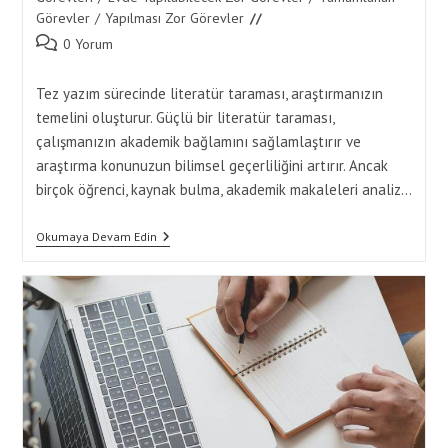
Görevler
/
Yapılması Zor Görevler
Post
0 Yorum
comments:
Tez yazım sürecinde literatür taraması, araştırmanızın
temelini oluşturur. Güçlü bir literatür taraması,
çalışmanızın akademik bağlamını sağlamlaştırır ve
araştırma konunuzun bilimsel geçerliliğini artırır. Ancak
birçok öğrenci, kaynak bulma, akademik makaleleri analiz…
Tez
Okumaya Devam Edin
İçin
Literatür
Tarama
Yaparken
Süreci
Verimli
Şekilde
Tamamlama