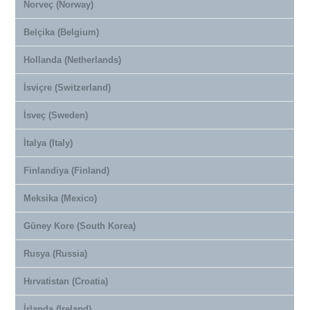
Norveç (Norway)
Belçika (Belgium)
Hollanda (Netherlands)
İsviçre (Switzerland)
İsveç (Sweden)
İtalya (Italy)
Finlandiya (Finland)
Meksika (Mexico)
Güney Kore (South Korea)
Rusya (Russia)
Hırvatistan (Croatia)
İrlanda (Ireland)