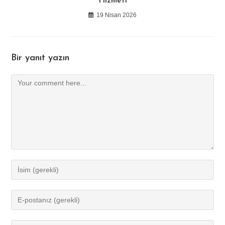
Hizmeti
19 Nisan 2026
Bir yanıt yazın
Comment
Enter
your
name
Enter
or
your
username
email