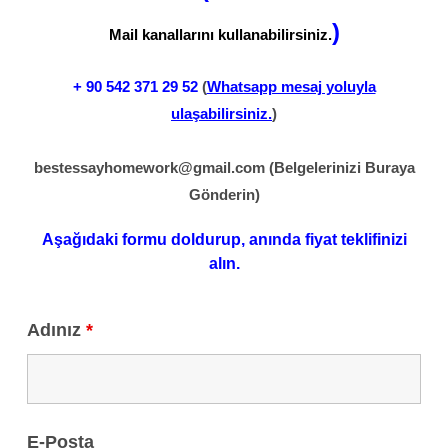
)
Mail kanallarını kullanabilirsiniz.
+ 90
542 371 29 52
(
Whatsapp mesaj yoluyla
ulaşabilirsiniz.
)
bestessayhomework@gmail.com
(Belgelerinizi Buraya
Gönderin)
Aşağıdaki formu doldurup, anında fiyat teklifinizi
alın.
Adınız
*
E-Posta