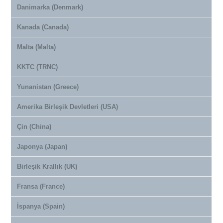
Danimarka (Denmark)
Kanada (Canada)
Malta (Malta)
KKTC (TRNC)
Yunanistan (Greece)
Amerika Birleşik Devletleri (USA)
Çin (China)
Japonya (Japan)
Birleşik Krallık (UK)
Fransa (France)
İspanya (Spain)