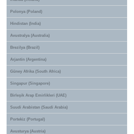
Polonya (Poland)
Hindistan (India)
Avustralya (Australia)
Brezilya (Brazil)
Arjantin (Argentina)
Güney Afrika (South Africa)
Singapur (Singapore)
Birleşik Arap Emirlikleri (UAE)
Suudi Arabistan (Saudi Arabia)
Portekiz (Portugal)
Avusturya (Austria)