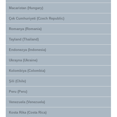
Macaristan (Hungary)
Çek Cumhuriyeti (Czech Republic)
Romanya (Romania)
Tayland (Thailand)
Endonezya (Indonesia)
Ukrayna (Ukraine)
Kolombiya (Colombia)
Şili (Chile)
Peru (Peru)
Venezuela (Venezuela)
Kosta Rika (Costa Rica)