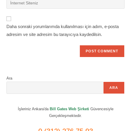
Enter
to
address
your
comment
to
website
comment
URL
Daha sonraki yorumlarımda kullanılması için adım, e-posta
(optional)
adresim ve site adresim bu tarayıcıya kaydedilsin.
Ara
ARA
İşleriniz Ankara'da
Bill Gates Web Şirketi
Güvencesiyle
Gerçekleşmektedir.