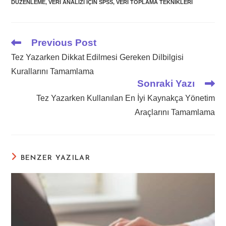
DÜZENLEME
,
VERI ANALIZI IÇIN SPSS
,
VERI TOPLAMA TEKNIKLERI
Previous Post
Read
more
Tez Yazarken Dikkat Edilmesi Gereken Dilbilgisi
articles
Kurallarını Tamamlama
Sonraki Yazı
Tez Yazarken Kullanılan En İyi Kaynakça Yönetim
Araçlarını Tamamlama
BENZER YAZILAR