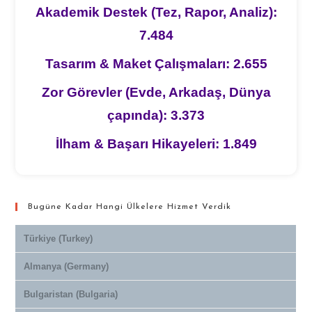
Akademik Destek (Tez, Rapor, Analiz):
7.484
Tasarım & Maket Çalışmaları: 2.655
Zor Görevler (Evde, Arkadaş, Dünya
çapında): 3.373
İlham & Başarı Hikayeleri: 1.849
Bugüne Kadar Hangi Ülkelere Hizmet Verdik
Türkiye (Turkey)
Almanya (Germany)
Bulgaristan (Bulgaria)