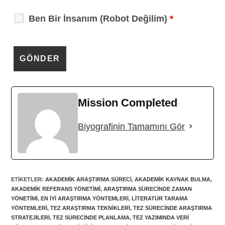
Ben Bir İnsanım (Robot Değilim)
*
Mission Completed
Biyografinin Tamamını Gör
ETIKETLER
:
AKADEMIK ARAŞTIRMA SÜRECI
,
AKADEMIK KAYNAK BULMA
,
AKADEMIK REFERANS YÖNETIMI
,
ARAŞTIRMA SÜRECINDE ZAMAN
YÖNETIMI
,
EN IYI ARAŞTIRMA YÖNTEMLERI
,
LITERATÜR TARAMA
YÖNTEMLERI
,
TEZ ARAŞTIRMA TEKNIKLERI
,
TEZ SÜRECINDE ARAŞTIRMA
STRATEJILERI
,
TEZ SÜRECINDE PLANLAMA
,
TEZ YAZIMINDA VERI