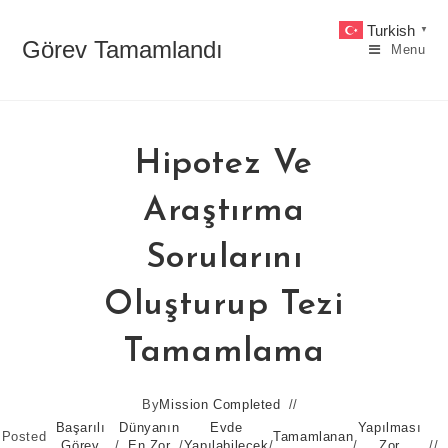
Skip
Turkish
▼
to
Görev Tamamlandı
Menu
content
Hipotez Ve
Araştırma
Sorularını
Oluşturup Tezi
Tamamlama
By
Mission Completed
Başarılı
Dünyanın
Evde
Yapılması
Posted
Tamamlanan
Görev
/
En Zor
/
Yapılabilecek
/
/
Zor