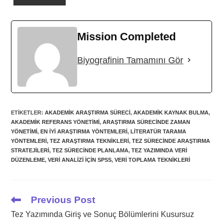
Mission Completed
Biyografinin Tamamını Gör
ETIKETLER
:
AKADEMIK ARAŞTIRMA SÜRECI
,
AKADEMIK KAYNAK BULMA
,
AKADEMIK REFERANS YÖNETIMI
,
ARAŞTIRMA SÜRECINDE ZAMAN
YÖNETIMI
,
EN IYI ARAŞTIRMA YÖNTEMLERI
,
LITERATÜR TARAMA
YÖNTEMLERI
,
TEZ ARAŞTIRMA TEKNIKLERI
,
TEZ SÜRECINDE ARAŞTIRMA
STRATEJILERI
,
TEZ SÜRECINDE PLANLAMA
,
TEZ YAZIMINDA VERI
DÜZENLEME
,
VERI ANALIZI IÇIN SPSS
,
VERI TOPLAMA TEKNIKLERI
Previous Post
Read
more
Tez Yazımında Giriş ve Sonuç Bölümlerini Kusursuz
articles