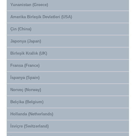
Yunanistan (Greece)
Amerika Birleşik Devletleri (USA)
Çin (China)
Japonya (Japan)
Birleşik Krallık (UK)
Fransa (France)
İspanya (Spain)
Norveç (Norway)
Belçika (Belgium)
Hollanda (Netherlands)
İsviçre (Switzerland)