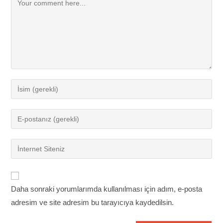
Comment
Enter
your
name
Enter
or
your
username
email
Enter
to
address
your
comment
to
website
comment
URL
Daha sonraki yorumlarımda kullanılması için adım, e-posta
(optional)
adresim ve site adresim bu tarayıcıya kaydedilsin.