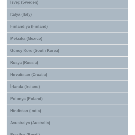
İsveç (Sweden)
İtalya (Italy)
Finlandiya (Finland)
Meksika (Mexico)
Güney Kore (South Korea)
Rusya (Russia)
Hırvatistan (Croatia)
İrlanda (Ireland)
Polonya (Poland)
Hindistan (India)
Avustralya (Australia)
Brezilya (Brazil)