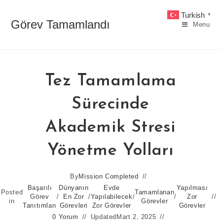
Skip
Turkish
▼
to
Görev Tamamlandı
Menu
content
Tez Tamamlama
Sürecinde
Akademik Stresi
Yönetme Yolları
By
Mission Completed
Başarılı
Dünyanın
Evde
Yapılması
Posted
Tamamlanan
Görev
/
En Zor
/
Yapılabilecek
/
/
Zor
in
Görevler
Tanıtımları
Görevleri
Zor Görevler
Görevler
0 Yorum
Updated
Mart 2, 2025