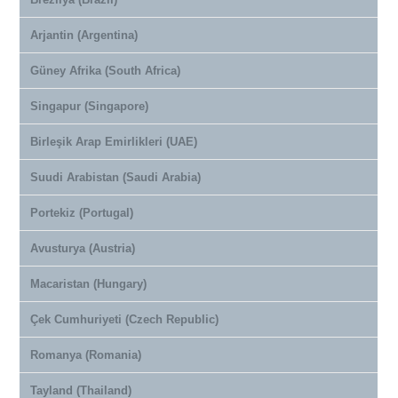
Arjantin (Argentina)
Güney Afrika (South Africa)
Singapur (Singapore)
Birleşik Arap Emirlikleri (UAE)
Suudi Arabistan (Saudi Arabia)
Portekiz (Portugal)
Avusturya (Austria)
Macaristan (Hungary)
Çek Cumhuriyeti (Czech Republic)
Romanya (Romania)
Tayland (Thailand)