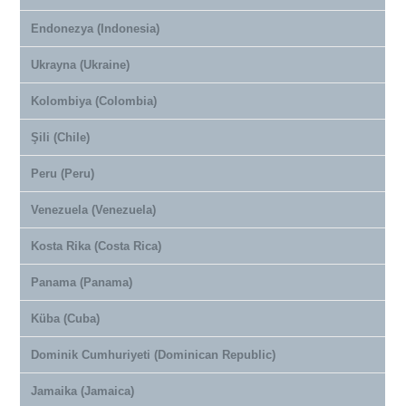
Endonezya (Indonesia)
Ukrayna (Ukraine)
Kolombiya (Colombia)
Şili (Chile)
Peru (Peru)
Venezuela (Venezuela)
Kosta Rika (Costa Rica)
Panama (Panama)
Küba (Cuba)
Dominik Cumhuriyeti (Dominican Republic)
Jamaika (Jamaica)