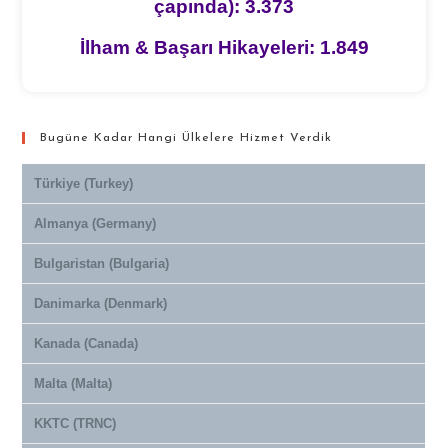
çapında): 3.373
İlham & Başarı Hikayeleri: 1.849
Bugüne Kadar Hangi Ülkelere Hizmet Verdik
Türkiye (Turkey)
Almanya (Germany)
Bulgaristan (Bulgaria)
Danimarka (Denmark)
Kanada (Canada)
Malta (Malta)
KKTC (TRNC)